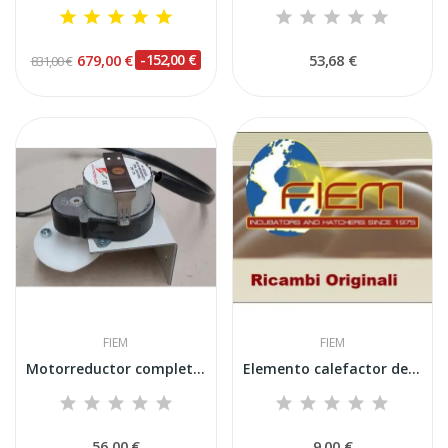
679,00 €
-152,00 €
53,68 €
831,00 €
FIEM
FIEM
Motorreductor completo para giro de huevos...
Elemento calefactor de níquel-cromo de 200 W...
56,00 €
9,00 €