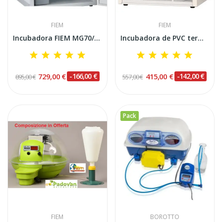
FIEM
FIEM
Incubadora FIEM MG70/100 Family ML Advantage...
Incubadora de PVC termoaislante avanzada FIEM...
729,00 €
-166,00 €
415,00 €
-142,00 €
895,00 €
557,00 €
Pack
FIEM
BOROTTO