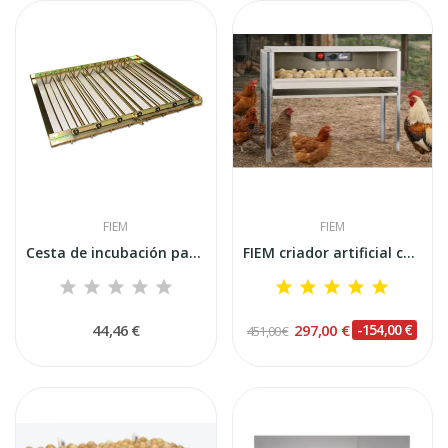
FIEM
FIEM
Cesta de incubación para codornices 38x35 cm...
FIEM criador artificial caliente
44,46 €
297,00 €
-154,00 €
451,00 €