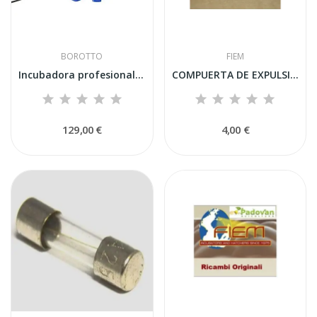
BOROTTO
FIEM
Incubadora profesional semiautomática Borotto...
COMPUERTA DE EXPULSIÓN DE CO2 ABS ((MG...
129,00 €
4,00 €