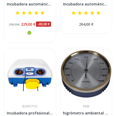
Incubadora automática digital inteligente FIEM...
Incubadora automática Borotto REAL 24 Expert...
229,00 €
-69,00 €
264,00 €
298,00 €
BOROTTO
FIEM
Incubadora profesional automática Borotto REAL 49
higrómetro ambiental FIEM