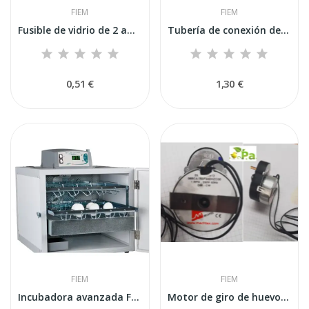
FIEM
FIEM
Fusible de vidrio de 2 amperios para...
Tubería de conexión de flotador de tanque Fiem,...
0,51 €
1,30 €
FIEM
FIEM
Incubadora avanzada FIEM MG70/100 Family Mini...
Motor de giro de huevos para incubadoras Fiem...