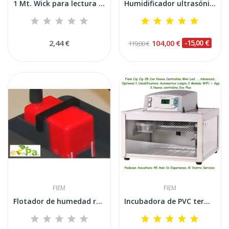
1 Mt. Wick para lectura de humedad de bulbo...
Humidificador ultrasónico automático FIEM...
2,44 €
104,00 €
-15,00 €
119,00 €
FIEM
FIEM
Flotador de humedad rojo semiautomático Fiem...
Incubadora de PVC termoaislante avanzada FIEM...