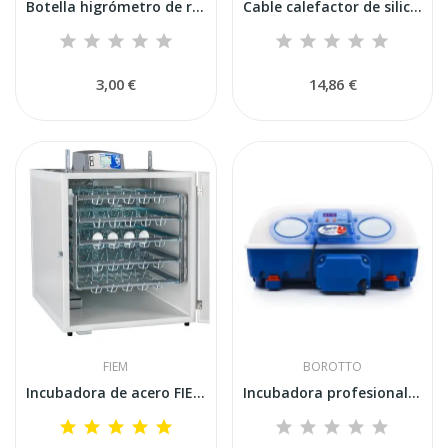
Botella higrómetro de repuesto original Fiem
Cable calefactor de silicona de 2,06 m y 95 W...
3,00 €
14,86 €
FIEM
BOROTTO
Incubadora de acero FIEM MG320S MAXI PRO. Carga...
Incubadora profesional automática Borotto REAL...