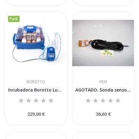
Pack
BOROTTO
FIEM
Incubadora Borotto Lumia 16 Expert con...
AGOTADO. Sonda sensora de humedad LCD completa...
229,00 €
36,60 €