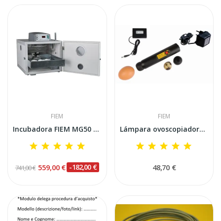
FIEM
FIEM
Incubadora FIEM MG50 JS Mini LED Advantage en...
Lámpara ovoscopiadora profesional Fiem
559,00 €
-182,00 €
48,70 €
741,00 €