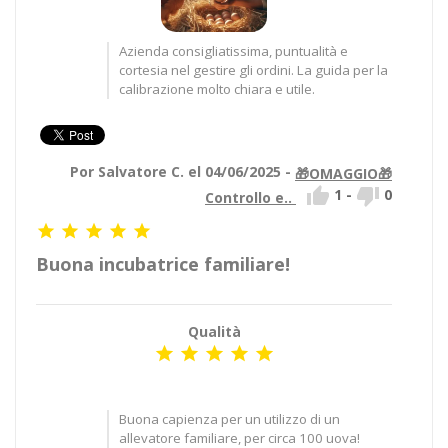
Azienda consigliatissima, puntualità e
cortesia nel gestire gli ordini. La guida per la
calibrazione molto chiara e utile.
Por Salvatore C. el 04/06/2025 -
🎁OMAGGIO🎁


1
-
0
Controllo e..





Buona incubatrice familiare!
Qualità





Buona capienza per un utilizzo di un
allevatore familiare, per circa 100 uova!