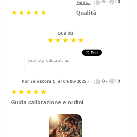


0
-
0
Fiem..
Qualità





Qualità





Qualità prodotti ottima


0
-
0
Por Salvatore C. el 04/06/2025 -





Guida calibrazione e ordini