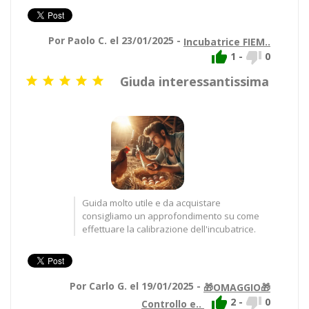
Por Paolo C. el 23/01/2025 -
Incubatrice FIEM..


1
-
0
Giuda interessantissima





Guida molto utile e da acquistare
consigliamo un approfondimento su come
effettuare la calibrazione dell'incubatrice.
Por Carlo G. el 19/01/2025 -
🎁OMAGGIO🎁


2
-
0
Controllo e..