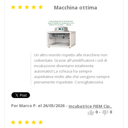
Macchina ottima





Un altro mondo rispetto alle macchine non
coibentate. Grazie all'umidificatore i cicli di
incubazione diventano totalmente
automatici! La schiusa ha sempre
aspettative molto alte che vengono sempre
pienamente rispettate. Consigliatissima
Por Marco P. el 26/05/2026 -
Incubatrice FIEM Cip..


0
-
0




