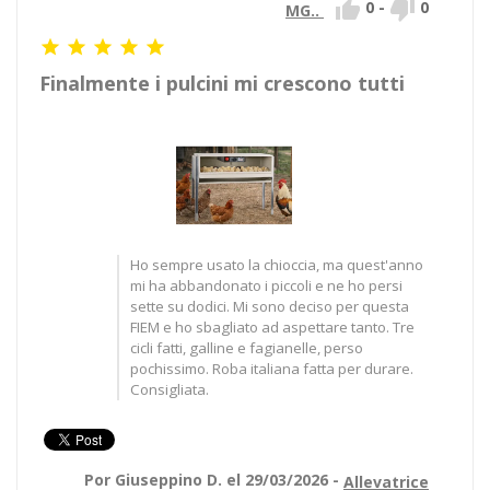


0
-
0
MG..





Finalmente i pulcini mi crescono tutti
Ho sempre usato la chioccia, ma quest'anno
mi ha abbandonato i piccoli e ne ho persi
sette su dodici. Mi sono deciso per questa
FIEM e ho sbagliato ad aspettare tanto. Tre
cicli fatti, galline e fagianelle, perso
pochissimo. Roba italiana fatta per durare.
Consigliata.
Por Giuseppino D. el 29/03/2026 -
Allevatrice