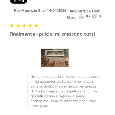
Por Maurizio E. el 14/04/2026 -
Incubatrice Fiem


0
-
0
MG..





Finalmente i pulcini mi crescono tutti
Ho sempre usato la chioccia, ma quest'anno
mi ha abbandonato i piccoli e ne ho persi
sette su dodici. Mi sono deciso per questa
FIEM e ho sbagliato ad aspettare tanto. Tre
cicli fatti, galline e fagianelle, perso
pochissimo. Roba italiana fatta per durare.
Consigliata.