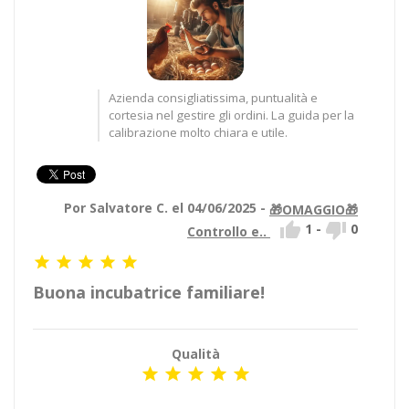
Azienda consigliatissima, puntualità e
cortesia nel gestire gli ordini. La guida per la
calibrazione molto chiara e utile.
Por Salvatore C. el 04/06/2025 -
🎁OMAGGIO🎁


1
-
0
Controllo e..





Buona incubatrice familiare!
Qualità




