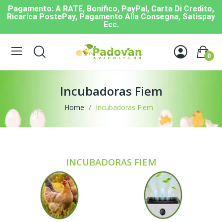
Pagamento: A RATE, Bonifico, PayPal, Carta Di Credito,
Ricarica PostePay, Pagamento Alla Consegna, Satispay
Ecc.
0
Incubadoras Fiem
Home
Incubadoras Fiem
INCUBADORAS FIEM