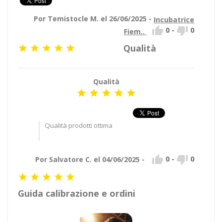
Por Temistocle M. el 26/06/2025 -
Incubatrice


0
-
0
Fiem..
Qualità





Qualità





Qualità prodotti ottima


0
-
0
Por Salvatore C. el 04/06/2025 -





Guida calibrazione e ordini