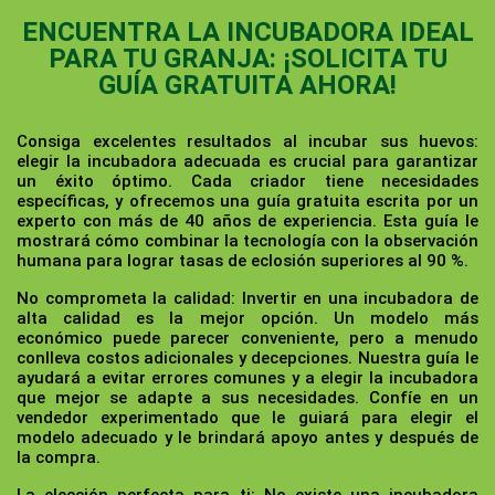
ENCUENTRA LA INCUBADORA IDEAL
PARA TU GRANJA: ¡SOLICITA TU
GUÍA GRATUITA AHORA!
Consiga excelentes resultados al incubar sus huevos:
elegir la incubadora adecuada es crucial para garantizar
un éxito óptimo. Cada criador tiene necesidades
específicas, y ofrecemos una guía gratuita escrita por un
experto con más de 40 años de experiencia. Esta guía le
mostrará cómo combinar la tecnología con la observación
humana para lograr tasas de eclosión superiores al 90 %.
No comprometa la calidad:
Invertir en una incubadora de
alta calidad es la mejor opción. Un modelo más
económico puede parecer conveniente, pero a menudo
conlleva costos adicionales y decepciones. Nuestra guía le
ayudará a evitar errores comunes y a elegir la incubadora
que mejor se adapte a sus necesidades. Confíe en un
vendedor experimentado que le guiará para elegir el
modelo adecuado y le brindará apoyo antes y después de
la compra.
La elección perfecta para ti:
No existe una incubadora