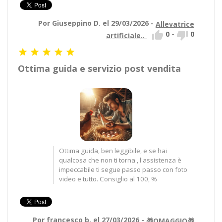
Por Giuseppino D. el 29/03/2026 -
Allevatrice


0
-
0
artificiale..





Ottima guida e servizio post vendita
Ottima guida, ben leggibile, e se hai
qualcosa che non ti torna , l'assistenza è
impeccabile ti segue passo passo con foto
video e tutto. Consiglio al 100, %
Por francesco b. el 27/03/2026 -
🎁OMAGGIO🎁