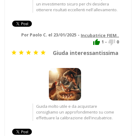
un investimento sicuro per chi desidera
ottenere risultati eccellenti nell'allevamento.
Por Paolo C. el 23/01/2025 -
Incubatrice FIEM..


1
-
0
Giuda interessantissima





Guida molto utile e da acquistare
consigliamo un approfondimento su come
effettuare la calibrazione dell'incubatrice.