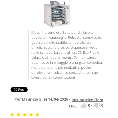
Macchina concreta, fatta per chi lavora
davvero in campagna. Robusta, semplice da
gestire e molto stabile: temperatura e
umidità restano precise, e questo si vede
nelle schiuse. La centralina LCD Evo Plus è
chiara e affidabile, mentre l’umidificatore
automatico in omaggio è una gran comodità:
meno pensieri e più risultati. In poche
parole: una incubatrice seria, che fa il suo
lavoro senza complicazioni.
Por Maurizio E. el 14/04/2026 -
Incubatrice Fiem


0
-
0
MG..




