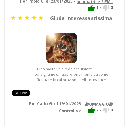
Por Paolo C. el 23/01/2025 -
Incubatrice FIEM..


1
-
0
Giuda interessantissima





Guida molto utile e da acquistare
consigliamo un approfondimento su come
effettuare la calibrazione dell'incubatrice.
Por Carlo G. el 19/01/2025 -
🎁OMAGGIO🎁


2
-
0
Controllo e..