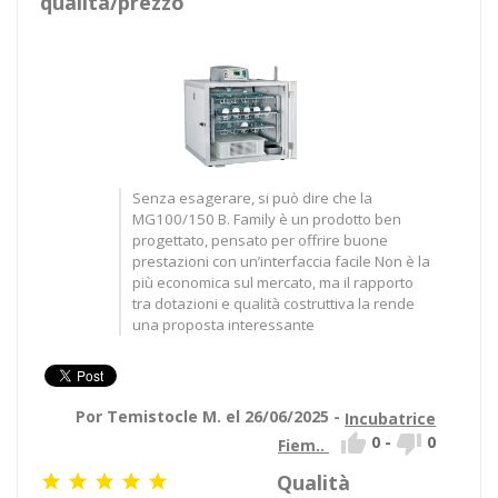
qualità/prezzo
Senza esagerare, si può dire che la
MG100/150 B. Family è un prodotto ben
progettato, pensato per offrire buone
prestazioni con un’interfaccia facile Non è la
più economica sul mercato, ma il rapporto
tra dotazioni e qualità costruttiva la rende
una proposta interessante
Por Temistocle M. el 26/06/2025 -
Incubatrice


0
-
0
Fiem..
Qualità




