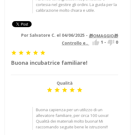
cortesia nel gestire gli ordini. La guida per la
calibrazione molto chiara e utile.
Por Salvatore C. el 04/06/2025 -
🎁OMAGGIO🎁


1
-
0
Controllo e..





Buona incubatrice familiare!
Qualità





Buona capienza per un utilizzo di un
allevatore familiare, per circa 100 uova!
Qualità dei materiali molto buona! Mi
raccomando seguite bene le istruzioni!!