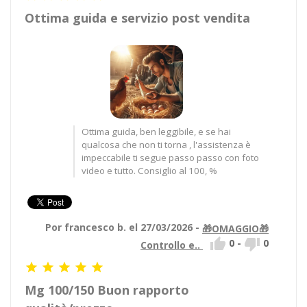
Ottima guida e servizio post vendita
Ottima guida, ben leggibile, e se hai
qualcosa che non ti torna , l'assistenza è
impeccabile ti segue passo passo con foto
video e tutto. Consiglio al 100, %
Por francesco b. el 27/03/2026 -
🎁OMAGGIO🎁


0
-
0
Controllo e..





Mg 100/150 Buon rapporto