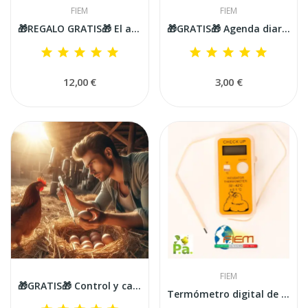
FIEM
FIEM
🎁REGALO GRATIS🎁 El arte de la incubación: una...
🎁GRATIS🎁 Agenda diaria de incubación
12,00 €
3,00 €
FIEM
🎁GRATIS🎁 Control y calibración de incubadora...
Termómetro digital de precisión Fiem Check Up...