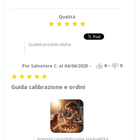
Qualità





Qualità prodotti ottima


0
-
0
Por Salvatore C. el 04/06/2025 -





Guida calibrazione e ordini
Azienda consigliatissima, puntualità e