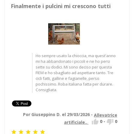
Finalmente i pulcini mi crescono tutti
Ho sempre usato la chioccia, ma quest'anno
mi ha abbandonato i piccoli e ne ho persi
sette su dodici. Mi sono deciso per questa
FIEM e ho sbagliato ad aspettare tanto. Tre
cicli fatti, galline e fagianelle, perso
pochissimo. Roba italiana fatta per durare.
Consigliata.
Por Giuseppino D. el 29/03/2026 -
Allevatrice


0
-
0
artificiale..




