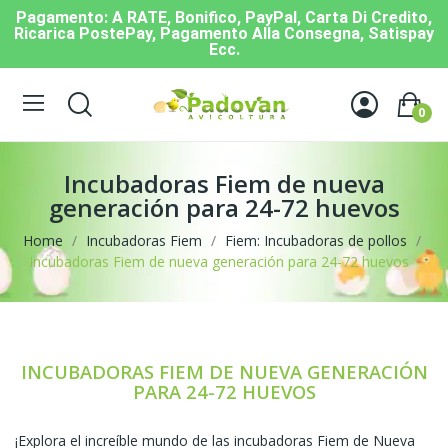
Pagamento: A RATE, Bonifico, PayPal, Carta Di Credito,
Ricarica PostePay, Pagamento Alla Consegna, Satispay
Ecc.
0
Incubadoras Fiem de nueva
generación para 24-72 huevos
Home
Incubadoras Fiem
Fiem: Incubadoras de pollos
Incubadoras Fiem de nueva generación para 24-72 huevos
INCUBADORAS FIEM DE NUEVA GENERACIÓN
PARA 24-72 HUEVOS
¡Explora el increíble mundo de las incubadoras Fiem de Nueva