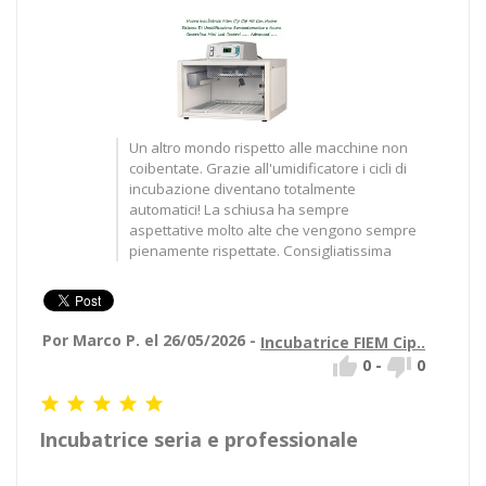
Un altro mondo rispetto alle macchine non
coibentate. Grazie all'umidificatore i cicli di
incubazione diventano totalmente
automatici! La schiusa ha sempre
aspettative molto alte che vengono sempre
pienamente rispettate. Consigliatissima
Por Marco P. el 26/05/2026 -
Incubatrice FIEM Cip..


0
-
0





Incubatrice seria e professionale