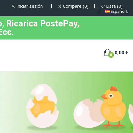
Iniciar sesión
Compare
0
Lista
0
Español
, Ricarica PostePay,
Ecc.
0,00 €
0