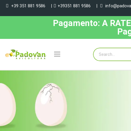
+39 351 881 9586
|
+39351 881 9586
|
info@padovan
Pagamento: A RATE, 
Pag