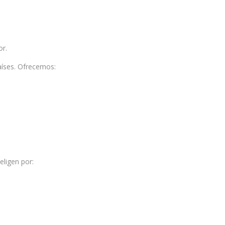
or.
aíses. Ofrecemos:
eligen por: