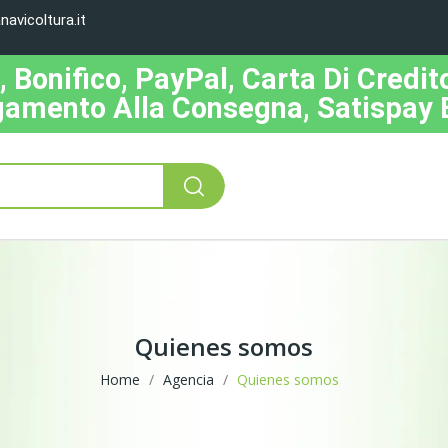
avicoltura.it
Bonifico, PayPal, Carta Di Credito
amento Alla Consegna, Satispay 
Quienes somos
Home
Agencia
Quienes somos