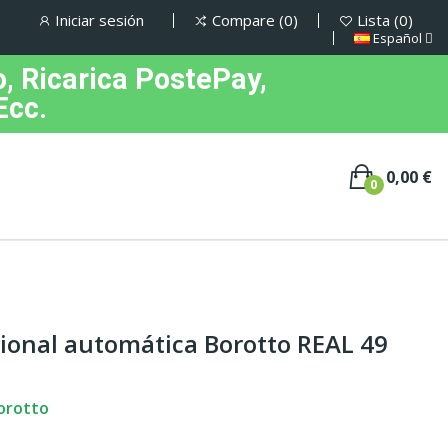
Iniciar sesión
Compare
0
Lista
0
Español
, Ricarica PostePay,
Ecc.
0,00 €
0
ional automática Borotto REAL 49
orotto