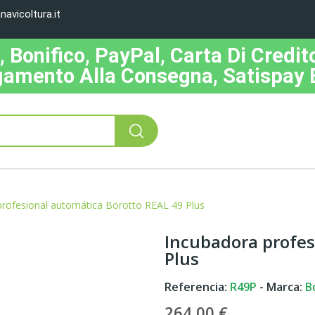
avicoltura.it
Bonifico, PayPal, Carta Di Credito
amento Alla Consegna, Satispay 
profesional automática Borotto REAL 49 Plus
Incubadora profes
Plus
Referencia:
R49P
- Marca:
B
264,00 €