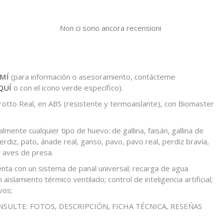
Non ci sono ancora recensioni
MÍ
(para información o asesoramiento, contácteme
QUÍ
o con el icono verde específico).
orotto Real, en ABS (resistente y termoaislante), con Biomaster
lmente cualquier tipo de huevo: de gallina, faisán, gallina de
erdiz, pato, ánade real, ganso, pavo, pavo real, perdiz bravía,
y aves de presa.
enta con un sistema de panal universal; recarga de agua
 aislamiento térmico ventilado; control de inteligencia artificial;
vos;
SULTE: FOTOS, DESCRIPCIÓN, FICHA TÉCNICA, RESEÑAS