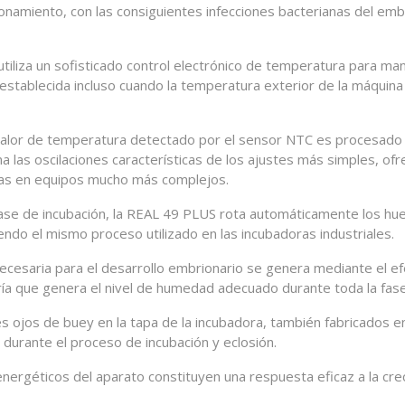
ionamiento, con las consiguientes infecciones bacterianas del embr
iliza un sofisticado control electrónico de temperatura para man
establecida incluso cuando la temperatura exterior de la máquina 
l valor de temperatura detectado por el sensor NTC es procesado 
a las oscilaciones características de los ajustes más simples, o
zadas en equipos mucho más complejos.
ase de incubación, la REAL 49 PLUS rota automáticamente los hue
uiendo el mismo proceso utilizado en las incubadoras industriales.
esaria para el desarrollo embrionario se genera mediante el efe
ía que genera el nivel de humedad adecuado durante toda la fase
s ojos de buey en la tapa de la incubadora, también fabricados en
 durante el proceso de incubación y eclosión.
nergéticos del aparato constituyen una respuesta eficaz a la cr