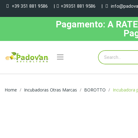
+39 351 881 9586
|
+39351 881 9586
|
info@padovan
Pagamento: A RATE, 
Pag
Home
Incubadoras Otras Marcas
BOROTTO
Incubadora 