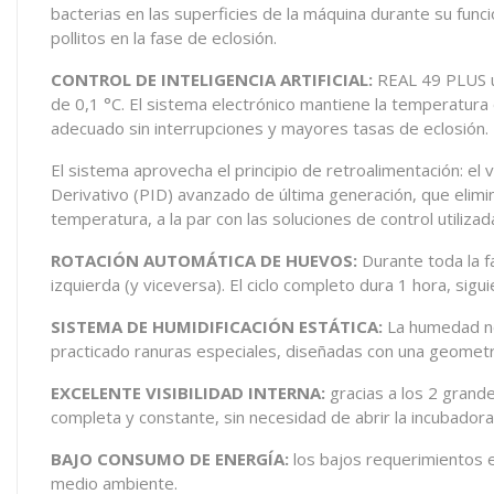
bacterias en las superficies de la máquina durante su func
pollitos en la fase de eclosión.
CONTROL DE INTELIGENCIA ARTIFICIAL:
REAL 49 PLUS ut
de 0,1 °C. El sistema electrónico mantiene la temperatura 
adecuado sin interrupciones y mayores tasas de eclosión.
El sistema aprovecha el principio de retroalimentación: e
Derivativo (PID) avanzado de última generación, que elimin
temperatura, a la par con las soluciones de control utili
ROTACIÓN AUTOMÁTICA DE HUEVOS:
Durante toda la f
izquierda (y viceversa). El ciclo completo dura 1 hora, sig
SISTEMA DE HUMIDIFICACIÓN ESTÁTICA:
La humedad nec
practicado ranuras especiales, diseñadas con una geometr
EXCELENTE VISIBILIDAD INTERNA:
gracias a los 2 grande
completa y constante, sin necesidad de abrir la incubadora
BAJO CONSUMO DE ENERGÍA:
los bajos requerimientos e
medio ambiente.