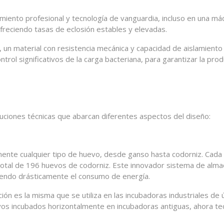
iento profesional y tecnología de vanguardia, incluso en una má
 ofreciendo tasas de eclosión estables y elevadas.
, un material con resistencia mecánica y capacidad de aislamiento
trol significativos de la carga bacteriana, para garantizar la pro
uciones técnicas que abarcan diferentes aspectos del diseño:
ente cualquier tipo de huevo, desde ganso hasta codorniz. Cada
total de 196 huevos de codorniz. Este innovador sistema de alm
iendo drásticamente el consumo de energía.
ción es la misma que se utiliza en las incubadoras industriales d
uevos incubados horizontalmente en incubadoras antiguas, ahora t