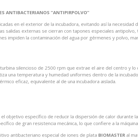
NES ANTIBACTERIANOS “ANTIPIRPOLVO”
icadas en el exterior de la incubadora, evitando así la necesidad d
s salidas externas se cierran con tapones especiales antipolvo,
nes impiden la contaminación del agua por gérmenes y polvo, mant
 turbina silencioso de 2500 rpm que extrae el aire del centro y lo
tiza una temperatura y humedad uniformes dentro de la incubador
érmico eficaz, equivalente al de una incubadora aislada.
el objetivo específico de reducir la dispersión de calor durante 
cífico de gran resistencia mecánica, lo que confiere a la máquina
tivo antibacteriano especial de iones de plata
BIOMASTER
al mat