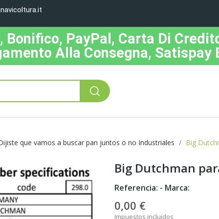
avicoltura.it
Bonifico, PayPal, Carta Di Credito
amento Alla Consegna, Satispay 
ijiste que vamos a buscar pan juntos o no Industriales
Big Dutchm
Big Dutchman para 
Referencia:
- Marca:
0,00 €
Impuestos incluidos