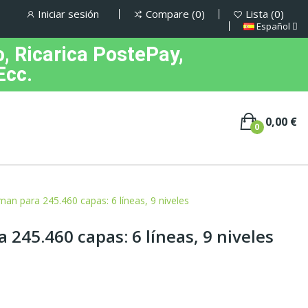
Iniciar sesión
Compare
0
Lista
0
Español
, Ricarica PostePay,
Ecc.
0,00 €
0
an para 245.460 capas: 6 líneas, 9 niveles
245.460 capas: 6 líneas, 9 niveles