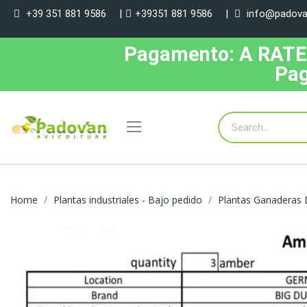
+39 351 881 9586
|
+39351 881 9586
|
info@padovan
Pagamento: A RATE, 
Pag
Home
Plantas industriales - Bajo pedido
Plantas Ganaderas D