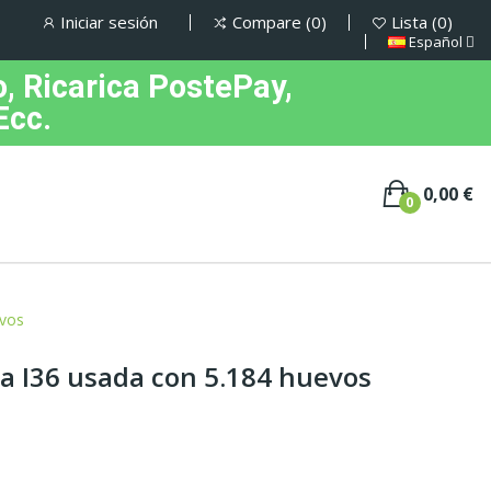
Iniciar sesión
Compare
0
Lista
0
Español
, Ricarica PostePay,
Ecc.
0,00 €
0
evos
ia I36 usada con 5.184 huevos