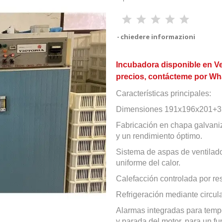
chiedere informazioni
Incubadora disponible en Ve
precios, contácteme por Wh
Características principales:
Dimensiones 191x196x201+3
Fabricación en chapa galvaniz
y un rendimiento óptimo.
Sistema de aspas de ventilado
uniforme del calor.
Calefacción controlada por res
Refrigeración mediante circula
Alarmas integradas para temper
y parada del motor, para un fu