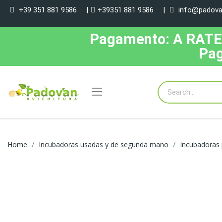
+39 351 881 9586
|
+39351 881 9586
|
info@padovan
Pagamento: A RATE, 
Pag
Home
Incubadoras usadas y de segunda mano
Incubadoras 