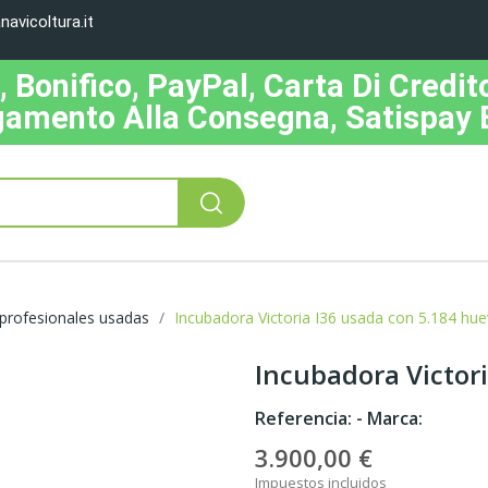
avicoltura.it
Bonifico, PayPal, Carta Di Credito
amento Alla Consegna, Satispay 
profesionales usadas
Incubadora Victoria I36 usada con 5.184 hu
Incubadora Victor
Referencia:
- Marca:
3.900,00 €
Impuestos incluidos