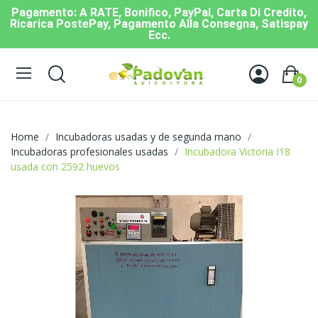
Pagamento: A RATE, Bonifico, PayPal, Carta Di Credito,
Ricarica PostePay, Pagamento Alla Consegna, Satispay
Ecc.
0
Home
Incubadoras usadas y de segunda mano
Incubadoras profesionales usadas
Incubadora Victoria I18
usada con 2592 huevos