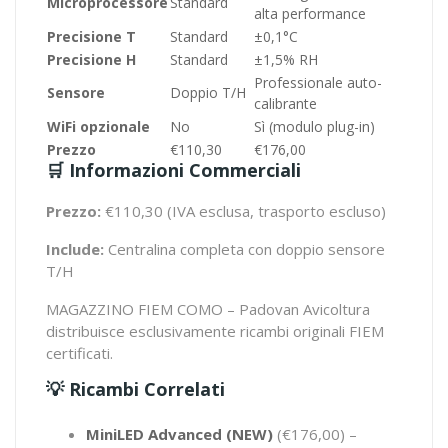
Microprocessore
Standard
alta performance
Precisione T
Standard
±0,1°C
Precisione H
Standard
±1,5% RH
Professionale auto-
Sensore
Doppio T/H
calibrante
WiFi opzionale
No
Sì (modulo plug-in)
Prezzo
€110,30
€176,00
🛒 Informazioni Commerciali
Prezzo:
€110,30
(IVA esclusa, trasporto escluso)
Include:
Centralina completa con doppio sensore
T/H
MAGAZZINO FIEM COMO
– Padovan Avicoltura
distribuisce esclusivamente ricambi originali FIEM
certificati.
💡 Ricambi Correlati
MiniLED Advanced (NEW)
(€176,00) –