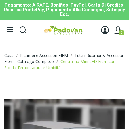
Pagamento: A RATE, Bonifico, PayPal, Carta Di Credito,
Ricarica PostePay, Pagamento Alla Consegna, Satispay
Ecc.
0
Casa
Ricambi e Accessori FIEM
Tutti i Ricambi & Accessori
Fiem - Catalogo Completo
Centralina Mini LED Fiem con
Sonda Temperatura e Umidità