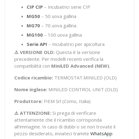
CIP CIP
– Incubatrici serie CIP
MG50
– 50 uova gallina
MG70
– 70 uova gallina
MG100
– 100 uova gallina
Serie API
– Incubatrici per apicoltura
⚠️ VERSIONE OLD:
Questa è la versione
precedente. Per modelli recenti verifica la
compatibilità con
MiniLED Advanced (NEW)
.
Codice ricambio:
TERMOSTAT.MINILED (OLD)
Nome inglese:
MINILED CONTROL UNIT (OLD)
Produttore:
FIEM Srl (Como, Italia)
⚠️ ATTENZIONE:
Si prega di verificare
attentamente che il ricambio corrisponda
all'immagine. In caso di dubbi o se non trovate il
pezzo desiderato, inviateci tramite
WhatsApp
: