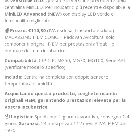
⚠️ VERSIONE OLD:
Questa è la versione precedente della
centralina MiniLED. Per incubatrici più recenti è disponibile la
MiniLED Advanced (NEW)
con display LED verde e
funzionalità migliorate.
💰 Prezzo: €110,30
(IVA esclusa, trasporto escluso) –
MAGAZZINO FIEM COMO
– Padovan Avicoltura: solo
componenti originali FIEM per prestazioni affidabili e
durature della tua incubatrice.
Compatibilità:
CIP CIP, MG50, MG70, MG100, Serie API
(verificare modello specifico)
Include:
Centralina completa con doppio sensore
temperatura e umidità
Acquistando questo prodotto, scegliete ricambi
originali FIEM, garantendo prestazioni elevate per la
vostra incubatrice.
📦 Logistica:
Spedizione 1 giorno lavorativo, consegna 2-4
giorni.
Garanzia:
24 mesi privati / 12 mesi P.IVA. FIEM dal
1975.