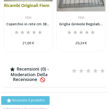
FIEM
FIEM
Coperchio in rete cm 38x35 per cassetto schiusa...
Griglia Girevole Regolabile porta inserti per...
21,00 €
20,24 €
Recensioni (0) -

Moderation Della
Recensione


Recensire il prodotto
Informazioni sulla nostra politica