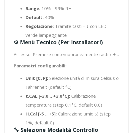
Range:
10% - 99% RH
Default:
40%
Regolazione:
Tramite tasti ↑ ↓ con LED
verde lampeggiante
⚙️ Menù Tecnico (per Installatori)
Accesso: Premere contemporaneamente tasti ↑ + ↓
Parametri configurabili:
Unit [C, F]:
Selezione unità di misura Celsius o
Fahrenheit (default °C)
t.CAL [-3,0 .. +3,0°C]:
Calibrazione
temperatura (step 0,1°C, default 0,0)
H.Cal [-5 .. +5]:
Calibrazione umidità (step
1%, default 0)
🔧 Selezione Modalità Controllo