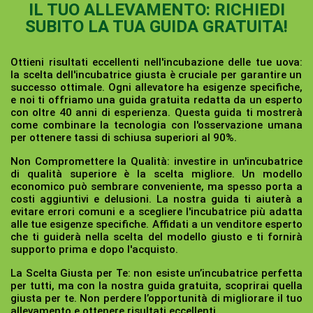
IL TUO ALLEVAMENTO: RICHIEDI
SUBITO LA TUA GUIDA GRATUITA!
Ottieni risultati eccellenti nell'incubazione delle tue uova:
la scelta dell'incubatrice giusta è cruciale per garantire un
successo ottimale. Ogni allevatore ha esigenze specifiche,
e noi ti offriamo una guida gratuita redatta da un esperto
con oltre 40 anni di esperienza. Questa guida ti mostrerà
come combinare la tecnologia con l'osservazione umana
per ottenere tassi di schiusa superiori al 90%.
Non Compromettere la Qualità:
investire in un'incubatrice
di qualità superiore è la scelta migliore. Un modello
economico può sembrare conveniente, ma spesso porta a
costi aggiuntivi e delusioni. La nostra guida ti aiuterà a
evitare errori comuni e a scegliere l'incubatrice più adatta
alle tue esigenze specifiche. Affidati a un venditore esperto
che ti guiderà nella scelta del modello giusto e ti fornirà
supporto prima e dopo l'acquisto.
La Scelta Giusta per Te:
non esiste un’incubatrice perfetta
per tutti, ma con la nostra guida gratuita, scoprirai quella
giusta per te. Non perdere l’opportunità di migliorare il tuo
allevamento e ottenere risultati eccellenti.