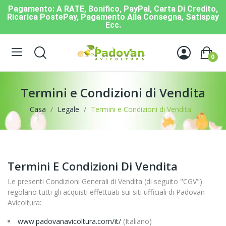
Pagamento: A RATE, Bonifico, PayPal, Carta Di Credito,
Ricarica PostePay, Pagamento Alla Consegna, Satispay
Ecc.
0
Termini e Condizioni di Vendita
Casa
Legale
Termini e Condizioni di Vendita
Termini E Condizioni Di Vendita
Le presenti Condizioni Generali di Vendita (di seguito "CGV")
regolano tutti gli acquisti effettuati sui siti ufficiali di Padovan
Avicoltura:
www.padovanavicoltura.com/it/
(Italiano)