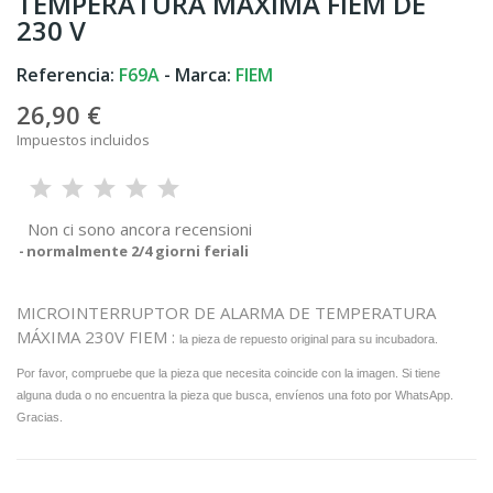
TEMPERATURA MÁXIMA FIEM DE
230 V
Referencia:
F69A
- Marca:
FIEM
26,90 €
Impuestos incluidos
Non ci sono ancora recensioni
normalmente 2/4 giorni feriali
MICROINTERRUPTOR DE ALARMA DE TEMPERATURA
MÁXIMA 230V FIEM :
la pieza de repuesto original para su incubadora.
Por favor, compruebe que la pieza que necesita coincide con la imagen. Si tiene
alguna duda o no encuentra la pieza que busca, envíenos una foto por WhatsApp.
Gracias.