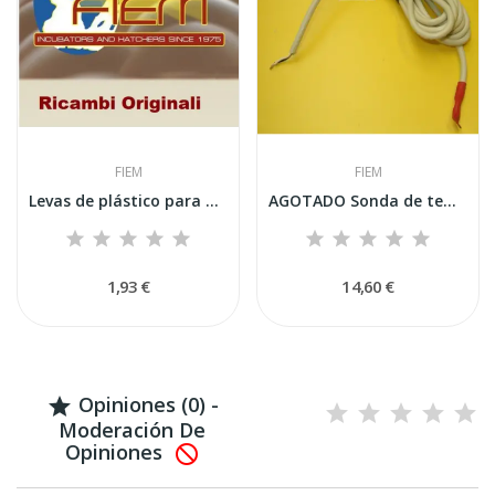
FIEM
FIEM
Levas de plástico para motorreductores de...
AGOTADO Sonda de temperatura Fiem para...
1,93 €
14,60 €
Opiniones (0) -

Moderación De
Opiniones
