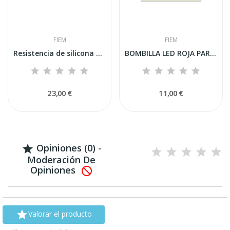
FIEM
FIEM
Resistencia de silicona doble para Mg 316 en...
BOMBILLA LED ROJA PARA CRÍA
23,00 €
11,00 €
Opiniones (0) -

Moderación De
Opiniones


Valorar el producto