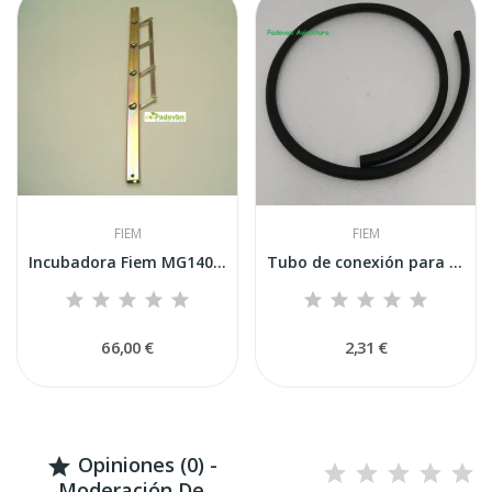
FIEM
FIEM
Incubadora Fiem MG140/200 con barra giratoria...
Tubo de conexión para sistema de humedad...
66,00 €
2,31 €
Opiniones (0) -

Moderación De