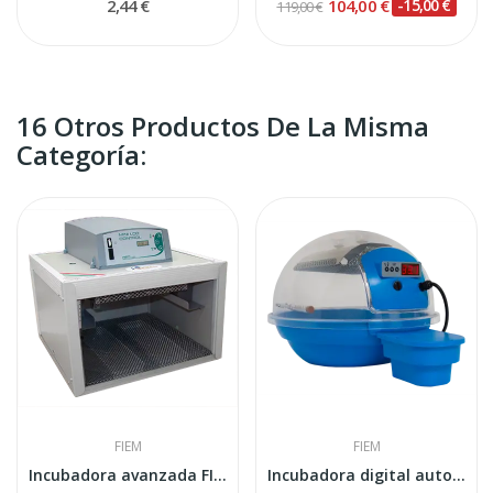
2,44 €
104,00 €
-15,00 €
119,00 €
16 Otros Productos De La Misma
Categoría:
FIEM
FIEM
Incubadora avanzada FIEM MG25 REP Mini LED...
Incubadora digital automática FIEM Smart REP 24...