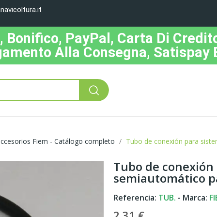
avicoltura.it
Bonifico, PayPal, Carta Di Credito
amento Alla Consegna, Satispay 
accesorios Fiem - Catálogo completo
Tubo de conexión para sist
Tubo de conexión
semiautomático p
Referencia:
TUB.
- Marca:
F
2,31 €