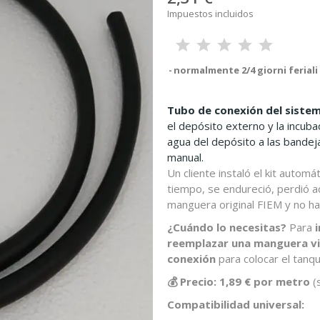
Impuestos incluidos
normalmente 2/4 giorni feriali
Tubo de conexión del siste
el depósito externo y la incub
agua del depósito a las bandej
manual.
Un cliente instaló el kit autom
tiempo, se endureció, perdió 
manguera original FIEM y no ha
¿Cuándo lo necesitas?
Para
reemplazar una manguera vie
conexión
para colocar el tanqu
💰 Precio: 1,89 € por metro
(s
Compatibilidad universal: