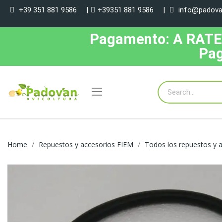
+39 351 881 9586
|
+39351 881 9586
|
info@padovan
Pagamento: A RATE, 
Pag
Home
Repuestos y accesorios FIEM
Todos los repuestos y 