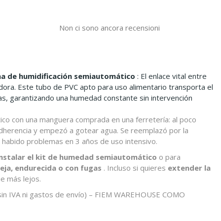
Non ci sono ancora recensioni
ma de humidificación semiautomático
: El enlace vital entre
adora. Este tubo de PVC apto para uso alimentario transporta el
as, garantizando una humedad constante sin intervención
ático con una manguera comprada en una ferretería: al poco
adherencia y empezó a gotear agua. Se reemplazó por la
 habido problemas en 3 años de uso intensivo.
instalar el kit de humedad semiautomático
o para
ja, endurecida o con fugas
. Incluso si quieres
extender la
e más lejos.
in IVA ni gastos de envío) –
FIEM WAREHOUSE COMO