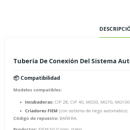
DESCRIPCI
Tubería De Conexión Del Sistema Aut
📦 Compatibilidad
Modelos compatibles:
Incubadoras:
CIP 28, CIP 40, MG50, MG70, MG10
Criadores FIEM
(con sistema de riego automático)
Código de repuesto:
BAÑERA.
Productor:
FIEM Srl (Como, Italia)