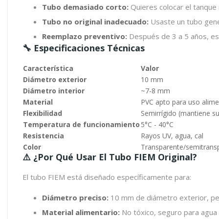
Tubo demasiado corto:
Quieres colocar el tanque 
Tubo no original inadecuado:
Usaste un tubo genér
Reemplazo preventivo:
Después de 3 a 5 años, es 
🔧 Especificaciones Técnicas
Característica
Valor
Diámetro exterior
10 mm
Diámetro interior
~7-8 mm
Material
PVC apto para uso alimen
Flexibilidad
Semirrígido (mantiene su
Temperatura de funcionamiento
5°C - 40°C
Resistencia
Rayos UV, agua, cal
Color
Transparente/semitranspa
⚠️ ¿Por Qué Usar El Tubo FIEM Original?
El tubo FIEM está diseñado específicamente para:
Diámetro preciso:
10 mm de diámetro exterior, per
Material alimentario:
No tóxico, seguro para agua d