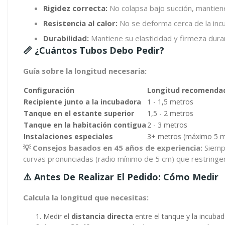
Rigidez correcta:
No colapsa bajo succión, mantiene
Resistencia al calor:
No se deforma cerca de la incu
Durabilidad:
Mantiene su elasticidad y firmeza dura
📏 ¿Cuántos Tubos Debo Pedir?
Guía sobre la longitud necesaria:
Configuración
Longitud recomenda
Recipiente junto a la incubadora
1 - 1,5 metros
Tanque en el estante superior
1,5 - 2 metros
Tanque en la habitación contigua
2 - 3 metros
Instalaciones especiales
3+ metros (máximo 5 m
💡 Consejos basados en 45 años de experiencia:
Siempr
curvas pronunciadas (radio mínimo de 5 cm) que restringen 
⚠️ Antes De Realizar El Pedido: Cómo Medir
Calcula la longitud que necesitas:
Medir el
distancia directa
entre el tanque y la incuba