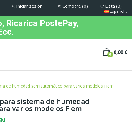
Iniciar sesión
Compare
0
Lista
0
Español
, Ricarica PostePay,
Ecc.
0,00 €
0
ema de humedad semiautomático para varios modelos Fiem
 para sistema de humedad
ara varios modelos Fiem
IEM