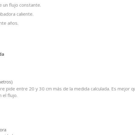
 un flujo constante.
badora caliente.
nte años.
da
etros)
e pide entre 20 y 30 cm más de la medida calculada. Es mejor que
el flujo.
dora