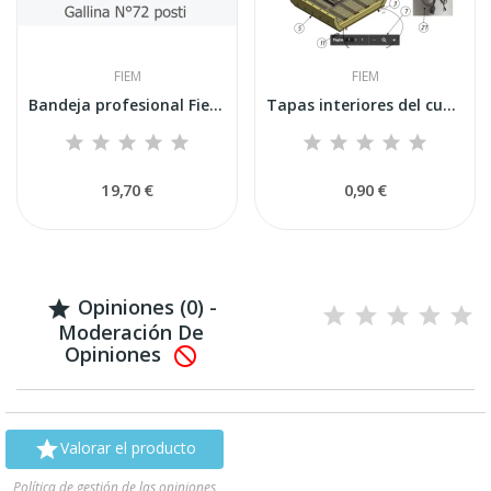
FIEM
FIEM
Bandeja profesional Fiem Victoria para 67...
Tapas interiores del cuerpo inferior de la...
19,70 €
0,90 €
Opiniones (0) -

Moderación De
Opiniones


Valorar el producto
Política de gestión de las opiniones