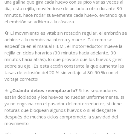
una gallina que gira cada huevo con su pico varias veces al
día, esta rejilla, moviéndose de un lado a otro durante 30
minutos, hace rodar suavemente cada huevo, evitando que
el embrión se adhiera a la cáscara.
🔄 El movimiento es vital: sin rotación regular, el embrión se
adhiere a la membrana interna y muere. Tal como se
especifica en el manual FIEM , el motorreductor mueve la
rejilla en ciclos horarios (30 minutos hacia adelante, 30
minutos hacia atrás), lo que provoca que los huevos giren
sobre su eje. ¡Es esta acción constante la que aumenta las
tasas de eclosión del 20 % sin voltaje al 80-90 % con el
voltaje correcto!
⚠️
¿Cuándo debes reemplazarlo?
Si los separadores
están doblados y los huevos no ruedan uniformemente, si
ya no engrana con el pasador del motorreductor, si tiene
roturas que bloquean algunos huevos o si el desgaste
después de muchos ciclos compromete la suavidad del
movimiento.