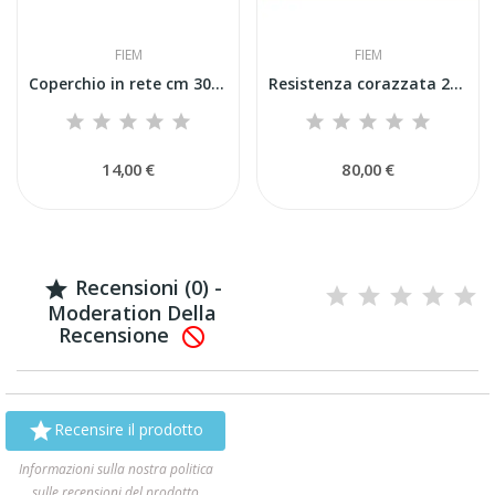
FIEM
FIEM
Coperchio in rete cm 30x50 cassetto schiusa...
Resistenza corazzata 250 W + 350 W...
14,00 €
80,00 €
Recensioni (0) -

Moderation Della
Recensione


Recensire il prodotto
Informazioni sulla nostra politica
sulle recensioni del prodotto