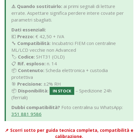
⚠️ Quando sostituirlo:
ai primi segnali di letture
errate. Aspettare significa perdere intere covate per
parametri sbagliati.
Dati essenziali:
💶
Prezzo:
€ 42,50 + IVA
🔧
Compatibilità:
Incubatrici FIEM con centraline
ML/LCD vecchie non Advanced
🏷️
Codice:
SHT31 (OLD)
📋
Rif. esploso:
n. 14
📦
Contenuto:
Scheda elettronica + custodia
protettiva
🎯
Precisione:
±2% RH
📦
Disponibilità:
– Spedizione 24h
IN STOCK
(ferriali)
Dubbi compatibilità?
Foto centralina su WhatsApp:
351 881 9586
📌
Scorri sotto per guida tecnica completa, compatibilità e
calibrazione.