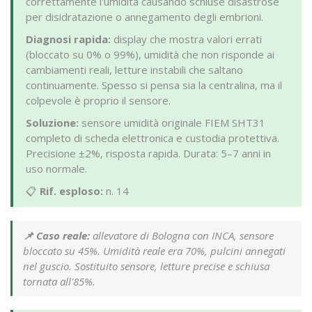
correttamente l'umidità causando schiuse disastrose
per disidratazione o annegamento degli embrioni.
Diagnosi rapida:
display che mostra valori errati
(bloccato su 0% o 99%), umidità che non risponde ai
cambiamenti reali, letture instabili che saltano
continuamente. Spesso si pensa sia la centralina, ma il
colpevole è proprio il sensore.
Soluzione:
sensore umidità originale FIEM SHT31
completo di scheda elettronica e custodia protettiva.
Precisione ±2%, risposta rapida. Durata: 5–7 anni in
uso normale.
📋
Rif. esploso:
n. 14
📌 Caso reale:
allevatore di Bologna con INCA, sensore
bloccato su 45%. Umidità reale era 70%, pulcini annegati
nel guscio. Sostituito sensore, letture precise e schiusa
tornata all'85%.