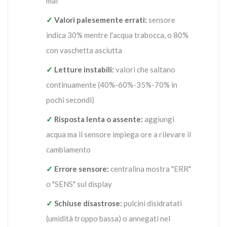
mai
✓
Valori palesemente errati:
sensore
indica 30% mentre l'acqua trabocca, o 80%
con vaschetta asciutta
✓
Letture instabili:
valori che saltano
continuamente (40%-60%-35%-70% in
pochi secondi)
✓
Risposta lenta o assente:
aggiungi
acqua ma il sensore impiega ore a rilevare il
cambiamento
✓
Errore sensore:
centralina mostra "ERR"
o "SENS" sul display
✓
Schiuse disastrose:
pulcini disidratati
(umidità troppo bassa) o annegati nel