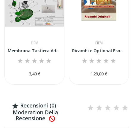
FIEM
FIEM
Membrana Tastiera Adesiva Fiem Smart / keyboard...
Ricambi e Optional Esotici Fiem Allarme...
3,40 €
129,00 €
Recensioni (0) -

Moderation Della
Recensione
