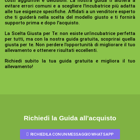
costi aggiuntivi e delusioni. La nostra guida ti aiuterà a
evitare errori comuni e a scegliere l'incubatrice più adatta
alle tue esigenze specifiche. Affidati a un venditore esperto
che ti guiderà nella scelta del modello giusto e ti fornirà
supporto prima e dopo l'acquisto.
La Scelta Giusta per Te:
non esiste un’incubatrice perfetta
per tutti, ma con la nostra guida gratuita, scoprirai quella
giusta per te. Non perdere l’opportunità di migliorare il tuo
allevamento e ottenere risultati eccellenti.
Richiedi subito la tua guida gratuita e migliora il tuo
allevamento!
Richiedi la Guida all'acquisto
RICHIEDILA CON UN MESSAGGIO WHATSAPP