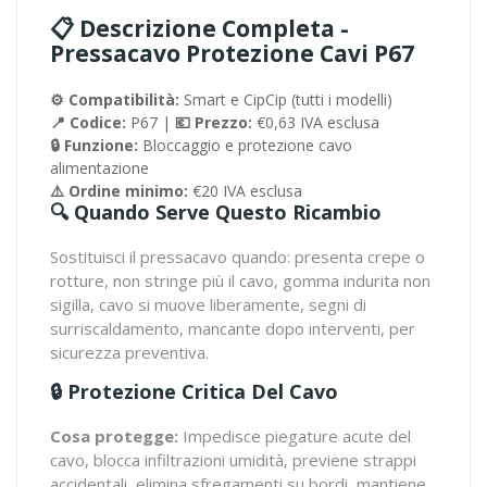
📋 Descrizione Completa -
Pressacavo Protezione Cavi P67
⚙️ Compatibilità:
Smart e CipCip (tutti i modelli)
📍 Codice:
P67 |
💶 Prezzo:
€0,63 IVA esclusa
🔒 Funzione:
Bloccaggio e protezione cavo
alimentazione
⚠️ Ordine minimo:
€20 IVA esclusa
🔍 Quando Serve Questo Ricambio
Sostituisci il pressacavo quando: presenta crepe o
rotture, non stringe più il cavo, gomma indurita non
sigilla, cavo si muove liberamente, segni di
surriscaldamento, mancante dopo interventi, per
sicurezza preventiva.
🔒 Protezione Critica Del Cavo
Cosa protegge:
Impedisce piegature acute del
cavo, blocca infiltrazioni umidità, previene strappi
accidentali, elimina sfregamenti su bordi, mantiene