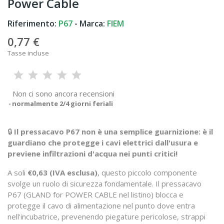
Power Cable
Riferimento:
P67
- Marca:
FIEM
0,77 €
Tasse incluse
Non ci sono ancora recensioni
normalmente 2/4 giorni feriali
🔒
Il pressacavo P67 non è una semplice guarnizione: è il
guardiano che protegge i cavi elettrici dall'usura e
previene infiltrazioni d'acqua nei punti critici!
A soli
€0,63 (IVA esclusa)
, questo piccolo componente
svolge un ruolo di sicurezza fondamentale. Il pressacavo
P67 (GLAND for POWER CABLE nel listino) blocca e
protegge il cavo di alimentazione nel punto dove entra
nell'incubatrice, prevenendo piegature pericolose, strappi