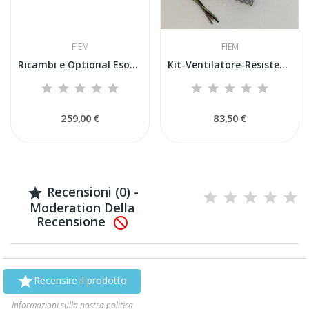
FIEM
FIEM
Ricambi e Optional Esotici Fiem Raffreddamento...
Kit-Ventilatore-Resistenze-Griglia-Morsetto-Fil...
259,00 €
83,50 €
Recensioni (0) -

Moderation Della
Recensione


Recensire il prodotto
Informazioni sulla nostra politica