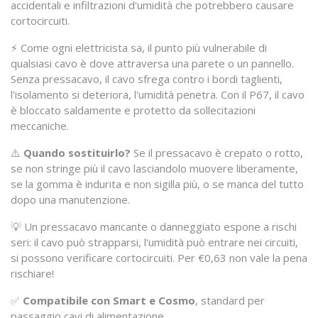
accidentali e infiltrazioni d'umidità che potrebbero causare
cortocircuiti.
⚡ Come ogni elettricista sa, il punto più vulnerabile di
qualsiasi cavo è dove attraversa una parete o un pannello.
Senza pressacavo, il cavo sfrega contro i bordi taglienti,
l'isolamento si deteriora, l'umidità penetra. Con il P67, il cavo
è bloccato saldamente e protetto da sollecitazioni
meccaniche.
⚠️
Quando sostituirlo?
Se il pressacavo è crepato o rotto,
se non stringe più il cavo lasciandolo muovere liberamente,
se la gomma è indurita e non sigilla più, o se manca del tutto
dopo una manutenzione.
💡 Un pressacavo mancante o danneggiato espone a rischi
seri: il cavo può strapparsi, l'umidità può entrare nei circuiti,
si possono verificare cortocircuiti. Per €0,63 non vale la pena
rischiare!
✅
Compatibile con Smart e Cosmo
, standard per
passaggio cavi di alimentazione.