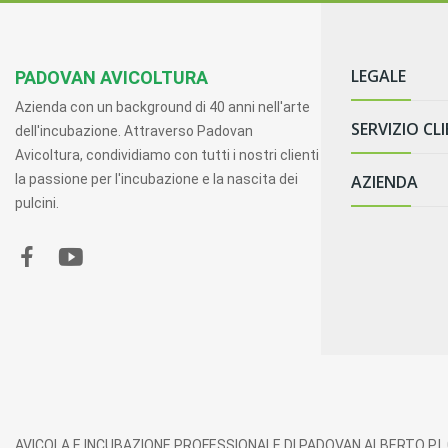
LEGALE
PADOVAN AVICOLTURA
Azienda con un background di 40 anni nell'arte
SERVIZIO CLI
Termini e Condi
dell'incubazione. Attraverso Padovan
Avicoltura, condividiamo con tutti i nostri clienti
Informazioni Le
la passione per l'incubazione e la nascita dei
AZIENDA
Spedizioni e 
Diritto di Rece
pulcini.
Resi e Rimbors
Informativa sul
Contatti
Metodi di Pag
Cookie Policy
Chi Siamo
Garanzia e Ass
Condizioni di 
Domande Frequ
Sicurezza dei 
Conformità al
Consulenza Te
AVICOLA E INCUBAZIONE PROFESSIONALE DI PADOVAN ALBERTO P.I.