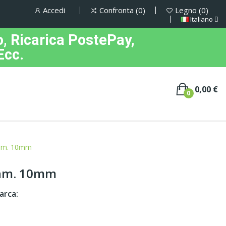
Accedi
Confronta
0
Legno
0
Italiano
, Ricarica PostePay,
Ecc.
0,00 €
0
iam. 10mm
iam. 10mm
arca: