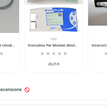
FIEM
Sonda Temperatura e Umidità Centraliona Fiem...
Frontalino Per Miniled, Miniled Advanced, Evo...
20,25 €
 Recensione
