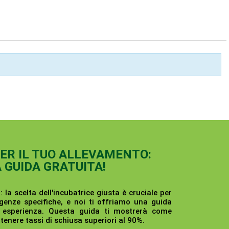
PER IL TUO ALLEVAMENTO:
A GUIDA GRATUITA!
:
la scelta dell'incubatrice giusta è cruciale per
genze specifiche, e noi ti offriamo una guida
i esperienza. Questa guida ti mostrerà come
enere tassi di schiusa superiori al 90%.