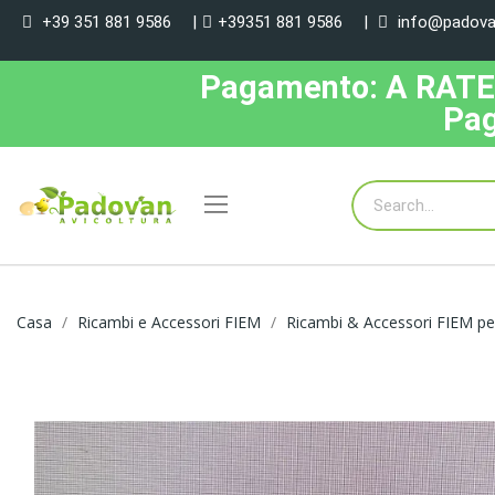
+39 351 881 9586
|
+39351 881 9586
|
info@padovan
Pagamento: A RATE, 
Pag
Casa
Ricambi e Accessori FIEM
Ricambi & Accessori FIEM pe