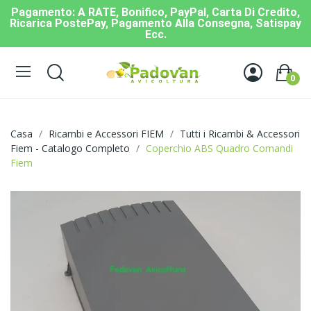
Pagamento: A RATE, Bonifico, PayPal, Carta Di Credito,
Ricarica PostePay, Pagamento Alla Consegna, Satispay
Ecc.
0
Casa
Ricambi e Accessori FIEM
Tutti i Ricambi & Accessori
Fiem - Catalogo Completo
Coperchio ABS Quadro Comandi
Fiem