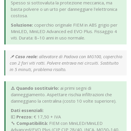
Spesso si sottovaluta la protezione meccanica, ma
basta polvere o un urto per danneggiare l'elettronica
costosa.
Soluzione:
coperchio originale FIEM in ABS grigio per
MiniLED, MiniLED Advanced ed EVO Plus. Fissaggio 4
viti. Durata: 8–10 anni in uso normale.
📌 Caso reale:
allevatore di Padova con MG100, coperchio
con 2 fori viti rotti. Polvere entrava nei circuiti. Sostituito
in 5 minuti, problema risolto.
⚠️ Quando sostituirlo:
ai primi segni di
danneggiamento. Aspettare rischia infiltrazioni che
danneggiano la centralina (costo 10 volte superiore).
Dati essenziali:
💶
Prezzo:
€ 17,50 + IVA
🔧
Compatibilità:
FIEM con MiniLED/MiniLED
Advanced/EVO Plus (CIP CIP 28/40, INCA, MG50-140,