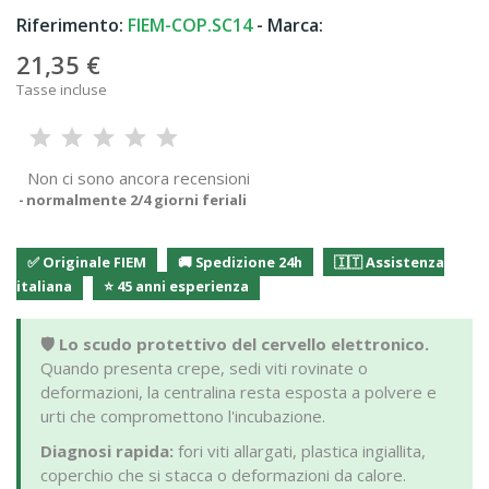
Riferimento:
FIEM-COP.SC14
- Marca:
21,35 €
Tasse incluse
Non ci sono ancora recensioni
normalmente 2/4 giorni feriali
✅ Originale FIEM
🚚 Spedizione 24h
🇮🇹 Assistenza
italiana
⭐ 45 anni esperienza
🛡️ Lo scudo protettivo del cervello elettronico.
Quando presenta crepe, sedi viti rovinate o
deformazioni, la centralina resta esposta a polvere e
urti che compromettono l'incubazione.
Diagnosi rapida:
fori viti allargati, plastica ingiallita,
coperchio che si stacca o deformazioni da calore.