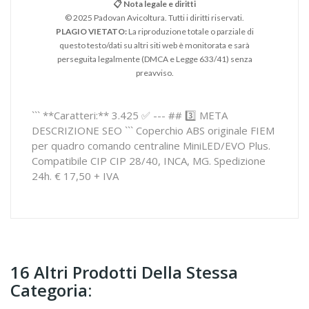
📋 Nota legale e diritti
© 2025 Padovan Avicoltura. Tutti i diritti riservati.
PLAGIO VIETATO:
La riproduzione totale o parziale di
questo testo/dati su altri siti web è monitorata e sarà
perseguita legalmente (DMCA e Legge 633/41) senza
preavviso.
``` **Caratteri:** 3.425 ✅ --- ## 3️⃣ META
DESCRIZIONE SEO ``` Coperchio ABS originale FIEM
per quadro comando centraline MiniLED/EVO Plus.
Compatibile CIP CIP 28/40, INCA, MG. Spedizione
24h. € 17,50 + IVA
16 Altri Prodotti Della Stessa
Categoria: