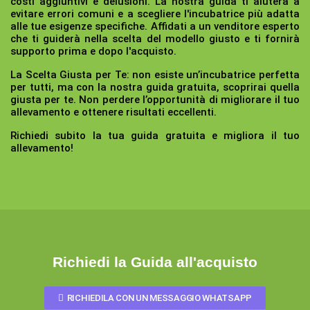
costi aggiuntivi e delusioni. La nostra guida ti aiuterà a
evitare errori comuni e a scegliere l'incubatrice più adatta
alle tue esigenze specifiche. Affidati a un venditore esperto
che ti guiderà nella scelta del modello giusto e ti fornirà
supporto prima e dopo l'acquisto.
La Scelta Giusta per Te:
non esiste un’incubatrice perfetta
per tutti, ma con la nostra guida gratuita, scoprirai quella
giusta per te. Non perdere l’opportunità di migliorare il tuo
allevamento e ottenere risultati eccellenti.
Richiedi subito la tua guida gratuita e migliora il tuo
allevamento!
Richiedi la Guida all'acquisto
RICHIEDILA CON UN MESSAGGIO WHATSAPP