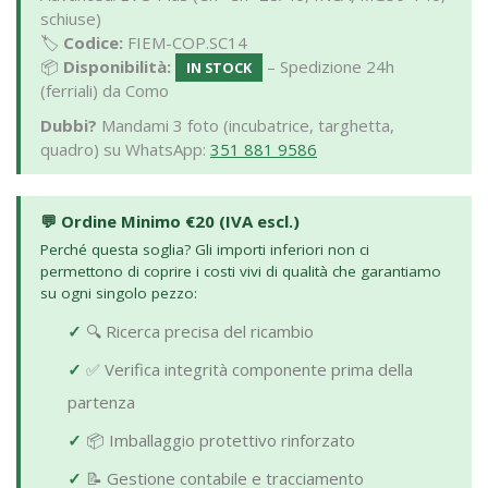
schiuse)
🏷️
Codice:
FIEM-COP.SC14
📦
Disponibilità:
– Spedizione 24h
IN STOCK
(ferriali) da Como
Dubbi?
Mandami 3 foto (incubatrice, targhetta,
quadro) su WhatsApp:
351 881 9586
💬 Ordine Minimo €20 (IVA escl.)
Perché questa soglia? Gli importi inferiori non ci
permettono di coprire i costi vivi di qualità che garantiamo
su ogni singolo pezzo:
✓
🔍 Ricerca precisa del ricambio
✓
✅ Verifica integrità componente prima della
partenza
✓
📦 Imballaggio protettivo rinforzato
✓
📝 Gestione contabile e tracciamento