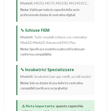
Modelli:
MG50, MG70, MG100, MG140 ECC..
Note:
Valido per tutte le capacità della serie
professionale dotate di centraline digitali
🔧 Schiuse FIEM
Modelli:
Tutti i modelli schiusa con centralina
MiniLED/MiniLED Advanced/EVO Plus
Note:
Specificare modello esatto nell'ordine per
conferma compatibilità
🔧 Incubatrici Specializzate
Modelli:
Incubatrici per api, rettili, uccelli esotici
Note:
Solo se dotate di una delle tre centraline
compatibili (verificare su targhetta)
⚠️ Nota importante:
questo coperchio