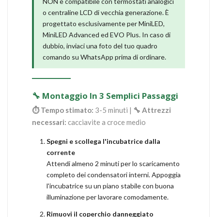
NON è compatibile con termostati analogici
o centraline LCD di vecchia generazione. È
progettato esclusivamente per MiniLED,
MiniLED Advanced ed EVO Plus. In caso di
dubbio, inviaci una foto del tuo quadro
comando su WhatsApp prima di ordinare.
🔧 Montaggio In 3 Semplici Passaggi
⏱ Tempo stimato:
3-5 minuti |
🔧 Attrezzi
necessari:
cacciavite a croce medio
Spegni e scollega l'incubatrice dalla
corrente
Attendi almeno 2 minuti per lo scaricamento
completo dei condensatori interni. Appoggia
l'incubatrice su un piano stabile con buona
illuminazione per lavorare comodamente.
Rimuovi il coperchio danneggiato