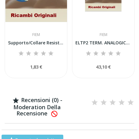
FIEM
FIEM
Supporto/Collare Resistenza Cavo Scaldante per...
ELTP2 TERM. ANALOGICO ELTP2 + SONDA
1,83 €
43,10 €
Recensioni (0) -

Moderation Della
Recensione
