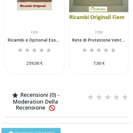
FIEM
FIEM
Ricambi e Optional Esotici Fiem Raffreddamento...
Rete di Protezione Ventilatore Q12 MG100/150
259,00 €
7,00 €
Recensioni (0) -

Moderation Della
Recensione

Recensire il prodotto