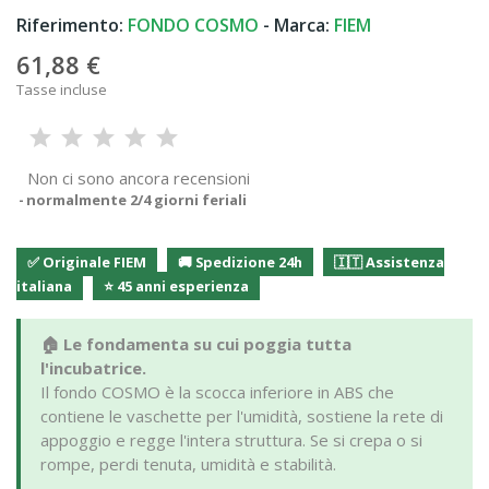
Riferimento:
FONDO COSMO
- Marca:
FIEM
61,88 €
Tasse incluse
Non ci sono ancora recensioni
normalmente 2/4 giorni feriali
✅ Originale FIEM
🚚 Spedizione 24h
🇮🇹 Assistenza
italiana
⭐ 45 anni esperienza
🏠 Le fondamenta su cui poggia tutta
l'incubatrice.
Il fondo COSMO è la scocca inferiore in ABS che
contiene le vaschette per l'umidità, sostiene la rete di
appoggio e regge l'intera struttura. Se si crepa o si
rompe, perdi tenuta, umidità e stabilità.