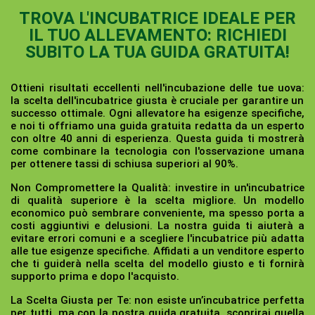
TROVA L'INCUBATRICE IDEALE PER
IL TUO ALLEVAMENTO: RICHIEDI
SUBITO LA TUA GUIDA GRATUITA!
Ottieni risultati eccellenti nell'incubazione delle tue uova:
la scelta dell'incubatrice giusta è cruciale per garantire un
successo ottimale. Ogni allevatore ha esigenze specifiche,
e noi ti offriamo una guida gratuita redatta da un esperto
con oltre 40 anni di esperienza. Questa guida ti mostrerà
come combinare la tecnologia con l'osservazione umana
per ottenere tassi di schiusa superiori al 90%.
Non Compromettere la Qualità:
investire in un'incubatrice
di qualità superiore è la scelta migliore. Un modello
economico può sembrare conveniente, ma spesso porta a
costi aggiuntivi e delusioni. La nostra guida ti aiuterà a
evitare errori comuni e a scegliere l'incubatrice più adatta
alle tue esigenze specifiche. Affidati a un venditore esperto
che ti guiderà nella scelta del modello giusto e ti fornirà
supporto prima e dopo l'acquisto.
La Scelta Giusta per Te:
non esiste un’incubatrice perfetta
per tutti, ma con la nostra guida gratuita, scoprirai quella