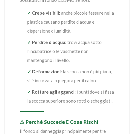
Sostituisci il fondo COSMO se noti:
✓
Crepe visibili:
anche piccole fessure nella
plastica causano perdite d'acqua e
dispersione di umidità.
✓
Perdite d'acqua:
trovi acqua sotto
l'incubatrice o le vaschette non
mantengono il livello.
✓
Deformazioni:
la scocca non è più piana,
si è incurvata o piegata per il calore.
✓
Rotture agli agganci:
i punti dove si fissa
la scocca superiore sono rotti o scheggiati.
⚠️ Perché Succede E Cosa Rischi
Il fondo si danneggia principalmente per tre