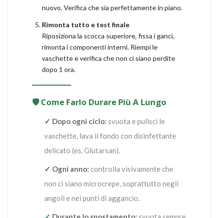
nuovo. Verifica che sia perfettamente in piano.
Rimonta tutto e test finale
Riposiziona la scocca superiore, fissa i ganci,
rimonta i componenti interni. Riempi le
vaschette e verifica che non ci siano perdite
dopo 1 ora.
🛡️ Come Farlo Durare Più A Lungo
✓
Dopo ogni ciclo:
svuota e pulisci le
vaschette, lava il fondo con disinfettante
delicato (es. Glutarsan).
✓
Ogni anno:
controlla visivamente che
non ci siano microcrepe, soprattutto negli
angoli e nei punti di aggancio.
✓
Durante lo spostamento:
svuota sempre