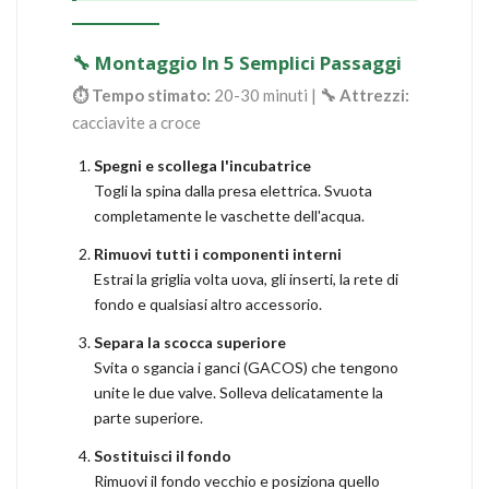
🔧 Montaggio In 5 Semplici Passaggi
⏱ Tempo stimato:
20-30 minuti |
🔧 Attrezzi:
cacciavite a croce
Spegni e scollega l'incubatrice
Togli la spina dalla presa elettrica. Svuota
completamente le vaschette dell'acqua.
Rimuovi tutti i componenti interni
Estrai la griglia volta uova, gli inserti, la rete di
fondo e qualsiasi altro accessorio.
Separa la scocca superiore
Svita o sgancia i ganci (GACOS) che tengono
unite le due valve. Solleva delicatamente la
parte superiore.
Sostituisci il fondo
Rimuovi il fondo vecchio e posiziona quello