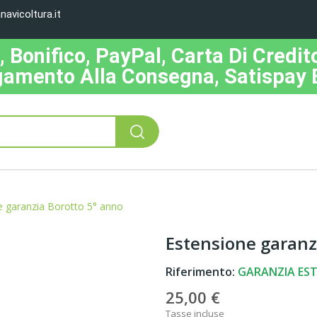
avicoltura.it
Bonifico, PayPal, Carta Di Credito
amento Alla Consegna, Satispay 
e garanzia Borotto 5° anno
Estensione garanz
Riferimento:
GARANZIA EST
25,00 €
Tasse incluse