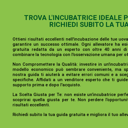
TROVA L'INCUBATRICE IDEALE 
RICHIEDI SUBITO LA TU
Ottieni risultati eccellenti nell'incubazione delle tue uova
garantire un successo ottimale. Ogni allevatore ha esi
gratuita redatta da un esperto con oltre 40 anni d
combinare la tecnologia con l'osservazione umana per ott
Non Compromettere la Qualità:
investire in un'incubatr
modello economico può sembrare conveniente, ma spes
nostra guida ti aiuterà a evitare errori comuni e a sceg
specifiche. Affidati a un venditore esperto che ti guide
supporto prima e dopo l'acquisto.
La Scelta Giusta per Te:
non esiste un’incubatrice perfe
scoprirai quella giusta per te. Non perdere l’opportuni
risultati eccellenti.
Richiedi subito la tua guida gratuita e migliora il tuo all