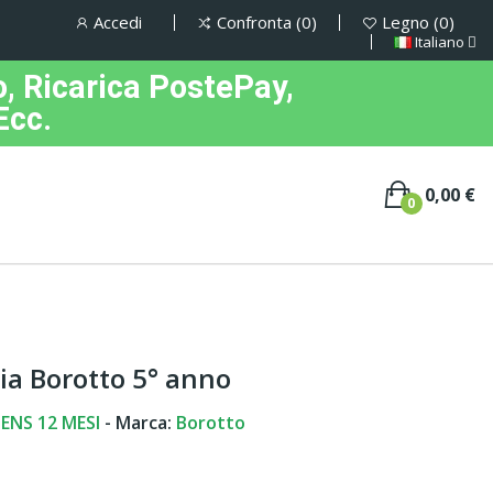
Accedi
Confronta
0
Legno
0
Italiano
, Ricarica PostePay,
Ecc.
0,00 €
0
ia Borotto 5° anno
ENS 12 MESI
- Marca:
Borotto