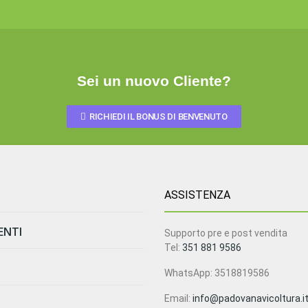
Sei un nuovo Cliente?
RICHIEDI IL BONUS DI BENVENUTO
ASSISTENZA
ENTI
zioni di Vendita
Supporto pre e post vendita
Tel:
351 881 9586
gali e Dati Societari
Consegne
WhatsApp: 3518819586
sso
i
Email:
info@padovanavicoltura.i
la Privacy