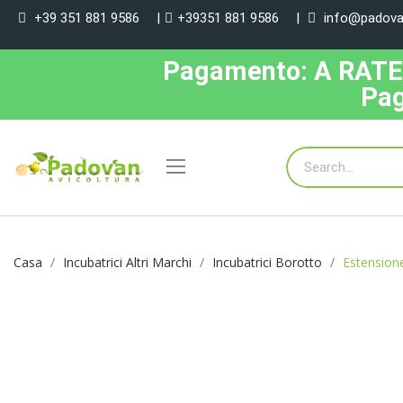
+39 351 881 9586
|
+39351 881 9586
|
info@padovan
Pagamento: A RATE, 
Pag
Casa
Incubatrici Altri Marchi
Incubatrici Borotto
Estension