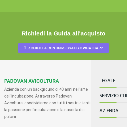
Richiedi la Guida all'acquisto
RICHIEDILA CON UN MESSAGGIO WHATSAPP
LEGALE
PADOVAN AVICOLTURA
Azienda con un background di 40 anni nell'arte
SERVIZIO CLI
Termini e Condi
dell'incubazione. Attraverso Padovan
Avicoltura, condividiamo con tutti i nostri clienti
Informazioni Le
la passione per l'incubazione e la nascita dei
AZIENDA
Spedizioni e 
Diritto di Rece
pulcini.
Resi e Rimbors
Informativa sul
Contatti