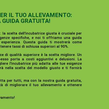
PER IL TUO ALLEVAMENTO:
A GUIDA GRATUITA!
:
la scelta dell'incubatrice giusta è cruciale per
genze specifiche, e noi ti offriamo una guida
i esperienza. Questa guida ti mostrerà come
enere tassi di schiusa superiori al 90%.
ice di qualità superiore è la scelta migliore. Un
so porta a costi aggiuntivi e delusioni. La
liere l'incubatrice più adatta alle tue esigenze
rà nella scelta del modello giusto e ti fornirà
tta per tutti, ma con la nostra guida gratuita,
tà di migliorare il tuo allevamento e ottenere
evamento!