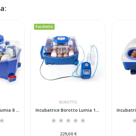
a:
Pacchetto
BOROTTO
Incubatrice Borotto Lumia 8 Automatica...
Incubatrice Borotto Lumia 16 Expert Con...
229,00 €