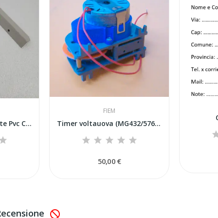
FIEM
Guide laterali per Porte Pvc Cip cip 28-40
Timer voltauova (MG432/576/720)
50,00 €
 Recensione
