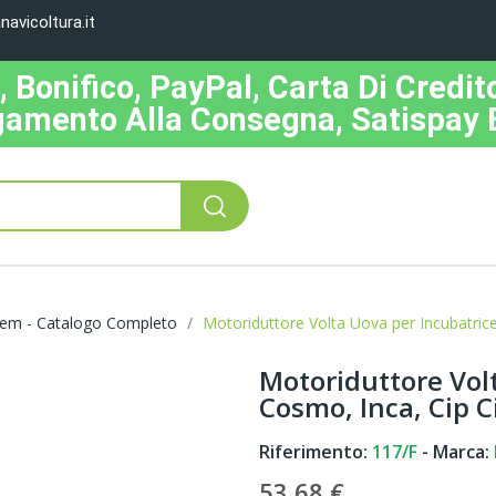
avicoltura.it
Bonifico, PayPal, Carta Di Credito
amento Alla Consegna, Satispay 
Fiem - Catalogo Completo
Motoriduttore Volta Uova per Incubatric
Motoriduttore Vol
Cosmo, Inca, Cip C
Riferimento:
117/F
- Marca:
53,68 €