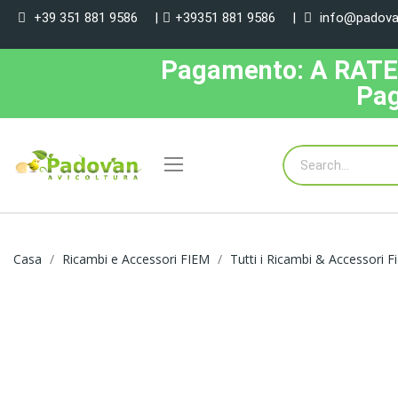
+39 351 881 9586
|
+39351 881 9586
|
info@padovan
Pagamento: A RATE, 
Pag
Casa
Ricambi e Accessori FIEM
Tutti i Ricambi & Accessori 