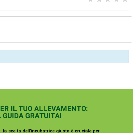
PER IL TUO ALLEVAMENTO:
A GUIDA GRATUITA!
:
la scelta dell'incubatrice giusta è cruciale per