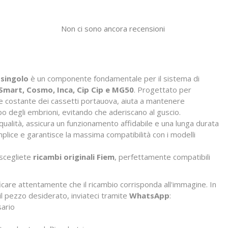
Non ci sono ancora recensioni
singolo
è un componente fondamentale per il sistema di
Smart, Cosmo, Inca, Cip Cip e MG50
. Progettato per
e costante dei cassetti portauova, aiuta a mantenere
ppo degli embrioni, evitando che aderiscano al guscio.
 qualità, assicura un funzionamento affidabile e una lunga durata
mplice e garantisce la massima compatibilità con i modelli
scegliete
ricambi originali Fiem
, perfettamente compatibili
ficare attentamente che il ricambio corrisponda all'immagine. In
il pezzo desiderato, inviateci tramite
WhatsApp
:
sario