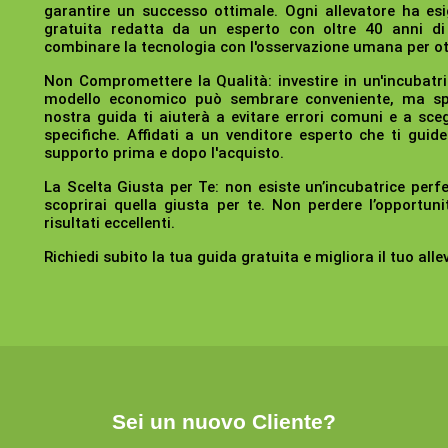
garantire un successo ottimale. Ogni allevatore ha esi
gratuita redatta da un esperto con oltre 40 anni d
combinare la tecnologia con l'osservazione umana per ott
Non Compromettere la Qualità:
investire in un'incubatr
modello economico può sembrare conveniente, ma spes
nostra guida ti aiuterà a evitare errori comuni e a sceg
specifiche. Affidati a un venditore esperto che ti guide
supporto prima e dopo l'acquisto.
La Scelta Giusta per Te:
non esiste un’incubatrice perfe
scoprirai quella giusta per te. Non perdere l’opportuni
risultati eccellenti.
Richiedi subito la tua guida gratuita e migliora il tuo all
Sei un nuovo Cliente?