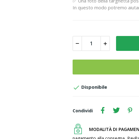
✅ Una foto della targhetta post
In questo modo potremo aiutar

Disponibile
Condividi
MODALITÀ DI PAGAME
pagamento alla consegna, PayPal, c