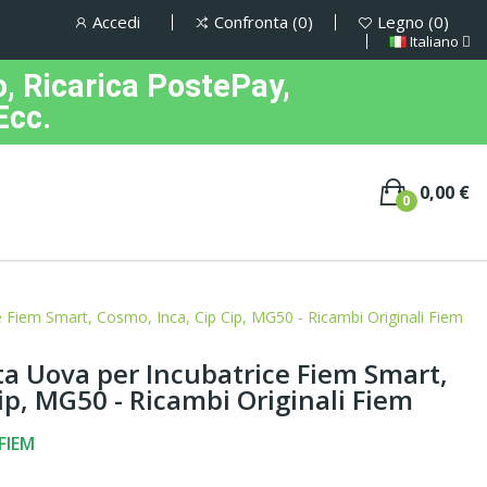
Accedi
Confronta
0
Legno
0
Italiano
, Ricarica PostePay,
Ecc.
0,00 €
0
e Fiem Smart, Cosmo, Inca, Cip Cip, MG50 - Ricambi Originali Fiem
ta Uova per Incubatrice Fiem Smart,
ip, MG50 - Ricambi Originali Fiem
FIEM