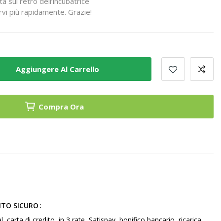
a sul retro dell’incubatrice
vi più rapidamente. Grazie!
Aggiungere Al Carrello
Compra Ora
NTO SICURO
arta di credito, in 3 rate, Satispay, bonifico bancario, ricarica