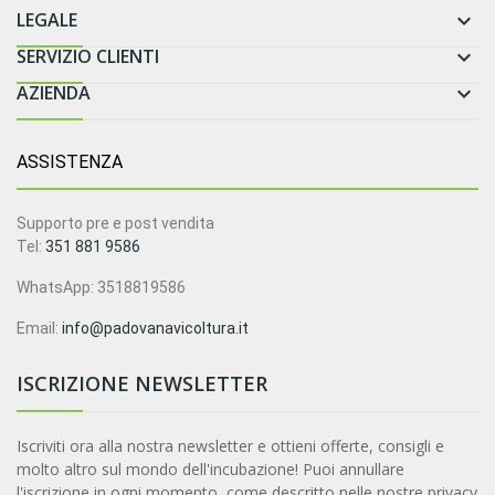
LEGALE

SERVIZIO CLIENTI

AZIENDA

ASSISTENZA
Supporto pre e post vendita
Tel:
351 881 9586
WhatsApp: 3518819586
Email:
info@padovanavicoltura.it
ISCRIZIONE NEWSLETTER
Iscriviti ora alla nostra newsletter e ottieni offerte, consigli e
molto altro sul mondo dell'incubazione! Puoi annullare
l'iscrizione in ogni momento, come descritto nelle nostre privacy