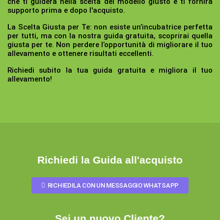
che ti guiderà nella scelta del modello giusto e ti fornirà
supporto prima e dopo l'acquisto.
La Scelta Giusta per Te:
non esiste un’incubatrice perfetta
per tutti, ma con la nostra guida gratuita, scoprirai quella
giusta per te. Non perdere l’opportunità di migliorare il tuo
allevamento e ottenere risultati eccellenti.
Richiedi subito la tua guida gratuita e migliora il tuo
allevamento!
Richiedi la Guida all'acquisto
RICHIEDILA CON UN MESSAGGIO WHATSAPP
Sei un nuovo Cliente?