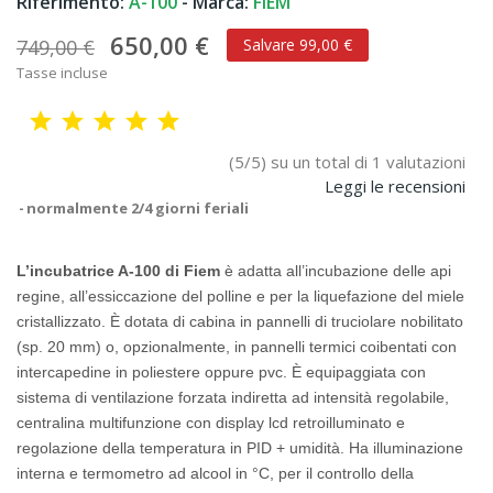
Riferimento:
A-100
- Marca:
FIEM
650,00 €
749,00 €
Salvare 99,00 €
Tasse incluse
(5/5) su un total di 1 valutazioni
Leggi le recensioni
normalmente 2/4 giorni feriali
L’incubatrice A-100 di Fiem
è adatta all’incubazione delle api
regine, all’essiccazione del polline e per la liquefazione del miele
cristallizzato. È dotata di cabina in pannelli di truciolare nobilitato
(sp. 20 mm) o, opzionalmente, in pannelli termici coibentati con
intercapedine in poliestere oppure pvc. È equipaggiata con
sistema di ventilazione forzata indiretta ad intensità regolabile,
centralina multifunzione con display lcd retroilluminato e
regolazione della temperatura in PID + umidità. Ha illuminazione
interna e termometro ad alcool in °C, per il controllo della