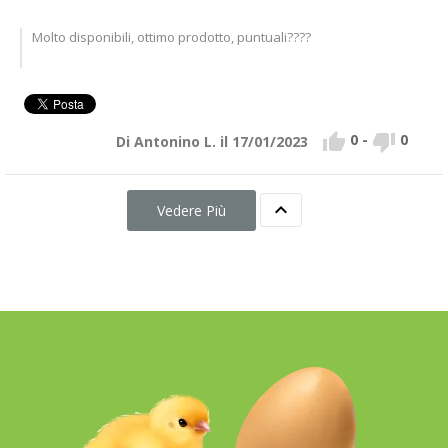
Molto disponibili, ottimo prodotto, puntuali????


0
-
0
Di Antonino L. il 17/01/2023

Vedere Più