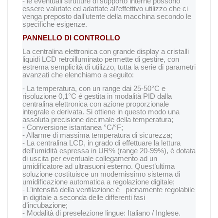
- le eventuali strutture di supporto interne possono
essere valutate ed adattate all’effettivo utilizzo che ci
venga preposto dall’utente della macchina secondo le
specifiche esigenze.
PANNELLO DI CONTROLLO
La centralina elettronica con grande display a cristalli
liquidi LCD retroilluminato permette di gestire, con
estrema semplicità di utilizzo, tutta la serie di parametri
avanzati che elenchiamo a seguito:
- La temperatura, con un range dai 25-50°C e
risoluzione 0,1°C é gestita in modalità PID dalla
centralina elettronica con azione proporzionale
integrale e derivata. Si ottiene in questo modo una
assoluta precisione decimale della temperatura;
- Conversione istantanea °C/°F;
- Allarme di massima temperatura di sicurezza;
- La centralina LCD, in grado di effettuare la lettura
dell’umidità espressa in UR% (range 20-99%), è dotata
di uscita per eventuale collegamento ad un
umidificatore ad ultrasuoni esterno. Quest’ultima
soluzione costituisce un modernissimo sistema di
umidificazione automatica a regolazione digitale;
- L’intensità della ventilazione é pienamente regolabile
in digitale a seconda delle differenti fasi
d’incubazione;
- Modalità di preselezione lingue: Italiano / Inglese.