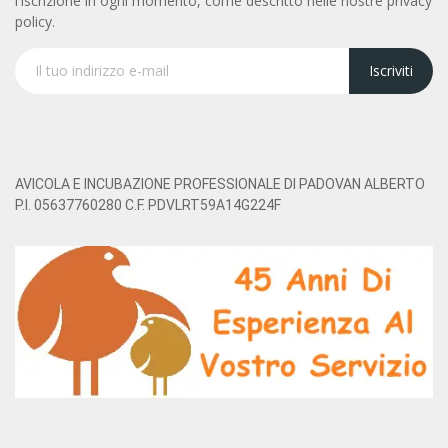
l'iscrizione in ogni momento, come descritto nelle nostre privacy
policy.
Iscriviti
AVICOLA E INCUBAZIONE PROFESSIONALE DI PADOVAN ALBERTO
P.I. 05637760280 C.F. PDVLRT59A14G224F