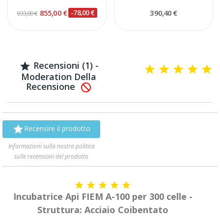
855,00 €
-78,00 €
390,40 €
933,00 €
Recensioni (1) -

Moderation Della
Recensione


Recensire il prodotto
Informazioni sulla nostra politica
sulle recensioni del prodotto





Incubatrice Api FIEM A-100 per 300 celle -
Struttura: Acciaio Coibentato