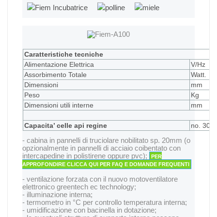
Caratteristiche tecniche
Alimentazione Elettrica
V/Hz
Assorbimento Totale
Watt.
Dimensioni
mm
Peso
Kg
Dimensioni utili interne
mm
Capacita’ celle api regine
no. 300
- cabina in pannelli di truciolare nobilitato sp. 20mm (o
opzionalmente in pannelli di acciaio coibentato con
intercapedine in polistirene oppure pvc);
PER
APPROFONDIRE CLICCA QUI PER FAQ E DOMANDE FREQUENTI
- ventilazione forzata con il nuovo motoventilatore
elettronico greentech ec technology;
- illuminazione interna;
- termometro in °C per controllo temperatura interna;
- umidificazione con bacinella in dotazione;