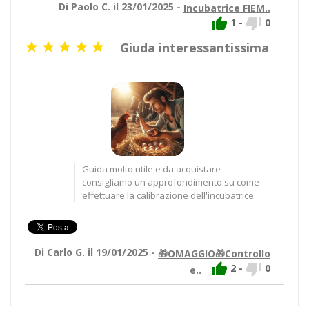
Di Paolo C. il 23/01/2025 -
Incubatrice FIEM..


1
-
0
Giuda interessantissima





Guida molto utile e da acquistare
consigliamo un approfondimento su come
effettuare la calibrazione dell'incubatrice.
Di Carlo G. il 19/01/2025 -
🎁OMAGGIO🎁Controllo


2
-
0
e..