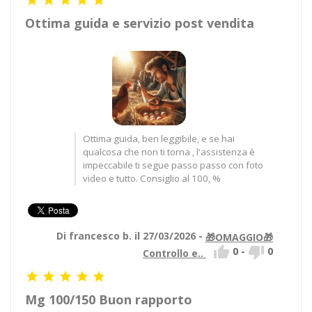
Ottima guida e servizio post vendita
Ottima guida, ben leggibile, e se hai
qualcosa che non ti torna , l'assistenza è
impeccabile ti segue passo passo con foto
video e tutto. Consiglio al 100, %
Di francesco b. il 27/03/2026 -
🎁OMAGGIO🎁


0
-
0
Controllo e..





Mg 100/150 Buon rapporto