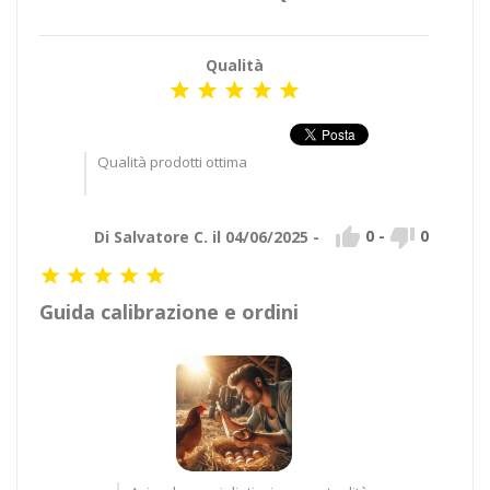
Qualità





Qualità prodotti ottima


0
-
0
Di Salvatore C. il 04/06/2025 -





Guida calibrazione e ordini