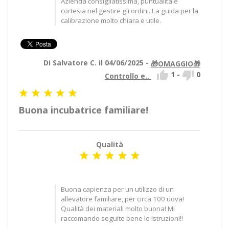
Azienda consigliatissima, puntualità e
cortesia nel gestire gli ordini. La guida per la
calibrazione molto chiara e utile.
Di Salvatore C. il 04/06/2025 -
🎁OMAGGIO🎁


1
-
0
Controllo e..





Buona incubatrice familiare!
Qualità





Buona capienza per un utilizzo di un
allevatore familiare, per circa 100 uova!
Qualità dei materiali molto buona! Mi
raccomando seguite bene le istruzioni!!