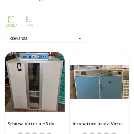

Rilevanza
Schiusa Victoria H3 da 800 uova
Incubatrice usata Victoria I36 da 5.184 uova