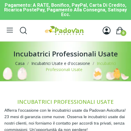
Pagamento: A RATE, Bonifico, PayPal, Carta Di Credito,
Ricarica PostePay, Pagamento Alla Consegna, Satispay
Ecc.
0
Incubatrici Professionali Usate
Casa
Incubatrici Usate e d'occasione
Incubatrici
Professionali Usate
INCUBATRICI PROFESSIONALI USATE
Afferra l'occasione con le incubatrici usate da Padovan Avicoltura!
23 mesi di garanzia come nuove. Osserva le incubatrici usate dai
nostri clienti, noi forniamo il contatto per accordi tra privati, senza
commissioni. Un'opportunità da non perdere!