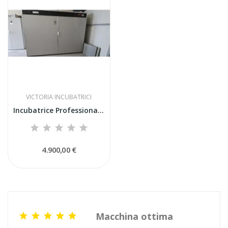
VICTORIA INCUBATRICI
Incubatrice Professionale Victoria I72 Usata –...
4.900,00 €
Macchina ottima




