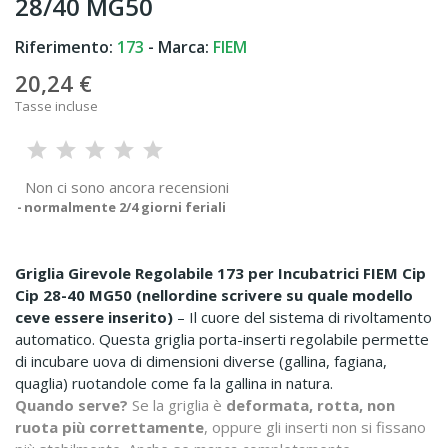
28/40 MG50
Riferimento:
173
- Marca:
FIEM
20,24 €
Tasse incluse
Non ci sono ancora recensioni
normalmente 2/4 giorni feriali
Griglia Girevole Regolabile 173 per Incubatrici FIEM Cip
Cip 28-40 MG50 (nellordine scrivere su quale modello
ceve essere inserito)
– Il cuore del sistema di rivoltamento
automatico. Questa griglia porta-inserti regolabile permette
di incubare uova di dimensioni diverse (gallina, fagiana,
quaglia) ruotandole come fa la gallina in natura.
Quando serve?
Se la griglia è
deformata, rotta, non
ruota più correttamente
, oppure gli inserti non si fissano