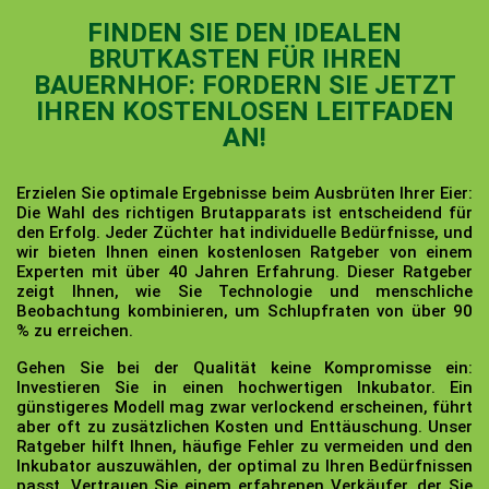
FINDEN SIE DEN IDEALEN
BRUTKASTEN FÜR IHREN
BAUERNHOF: FORDERN SIE JETZT
IHREN KOSTENLOSEN LEITFADEN
AN!
Erzielen Sie optimale Ergebnisse beim Ausbrüten Ihrer Eier:
Die Wahl des richtigen Brutapparats ist entscheidend für
den Erfolg. Jeder Züchter hat individuelle Bedürfnisse, und
wir bieten Ihnen einen kostenlosen Ratgeber von einem
Experten mit über 40 Jahren Erfahrung. Dieser Ratgeber
zeigt Ihnen, wie Sie Technologie und menschliche
Beobachtung kombinieren, um Schlupfraten von über 90
% zu erreichen.
Gehen Sie bei der Qualität keine Kompromisse ein:
Investieren Sie in einen hochwertigen Inkubator. Ein
günstigeres Modell mag zwar verlockend erscheinen, führt
aber oft zu zusätzlichen Kosten und Enttäuschung. Unser
Ratgeber hilft Ihnen, häufige Fehler zu vermeiden und den
Inkubator auszuwählen, der optimal zu Ihren Bedürfnissen
passt. Vertrauen Sie einem erfahrenen Verkäufer, der Sie