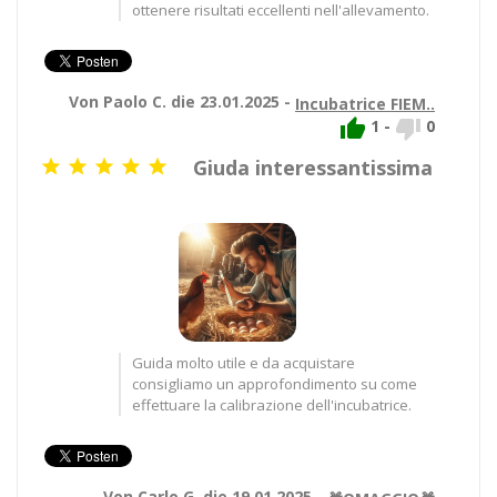
ottenere risultati eccellenti nell'allevamento.
Von Paolo C. die 23.01.2025 -
Incubatrice FIEM..


1
-
0
Giuda interessantissima





Guida molto utile e da acquistare
consigliamo un approfondimento su come
effettuare la calibrazione dell'incubatrice.
Von Carlo G. die 19.01.2025 -