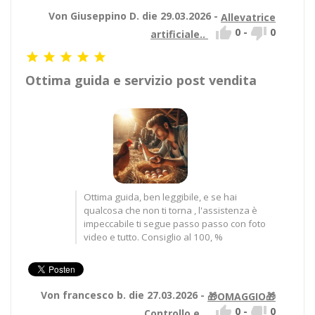
Von Giuseppino D. die 29.03.2026 -
Allevatrice


0
-
0
artificiale..





Ottima guida e servizio post vendita
Ottima guida, ben leggibile, e se hai
qualcosa che non ti torna , l'assistenza è
impeccabile ti segue passo passo con foto
video e tutto. Consiglio al 100, %
Von francesco b. die 27.03.2026 -
🎁OMAGGIO🎁


0
-
0
Controllo e..