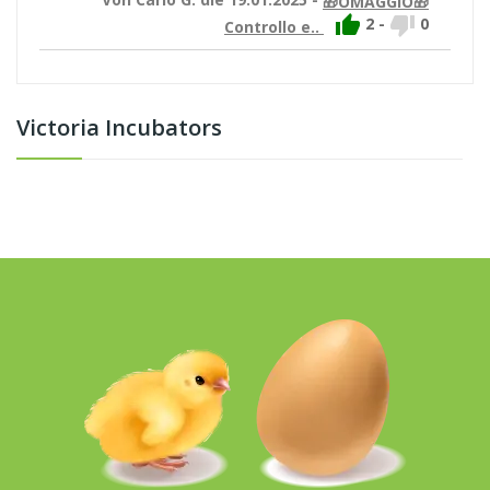
🎁OMAGGIO🎁


2
-
0
Controllo e..
Victoria Incubators