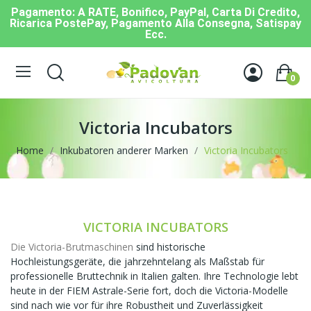
Pagamento: A RATE, Bonifico, PayPal, Carta Di Credito,
Ricarica PostePay, Pagamento Alla Consegna, Satispay
Ecc.
0
Victoria Incubators
Home
Inkubatoren anderer Marken
Victoria Incubators
VICTORIA INCUBATORS
Die Victoria-Brutmaschinen
sind historische
Hochleistungsgeräte, die jahrzehntelang als Maßstab für
professionelle Bruttechnik in Italien galten. Ihre Technologie lebt
heute in der FIEM Astrale-Serie fort, doch die Victoria-Modelle
sind nach wie vor für ihre Robustheit und Zuverlässigkeit