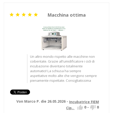
Macchina ottima





Un altro mondo rispetto alle macchine non
coibentate. Grazie all'umidificatore i cicli di
incubazione diventano totalmente
automatici! La schiusa ha sempre
aspettative molto alte che vengono sempre
pienamente rispettate. Consigliatissima
Von Marco P. die 26.05.2026 -
Incubatrice FIEM


0
-
0
Cip..