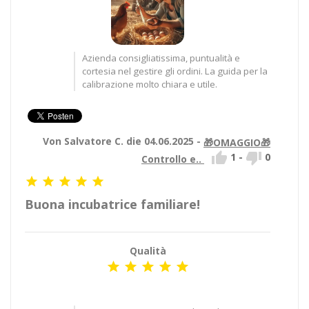
Azienda consigliatissima, puntualità e
cortesia nel gestire gli ordini. La guida per la
calibrazione molto chiara e utile.
Von Salvatore C. die 04.06.2025 -
🎁OMAGGIO🎁


1
-
0
Controllo e..





Buona incubatrice familiare!
Qualità




