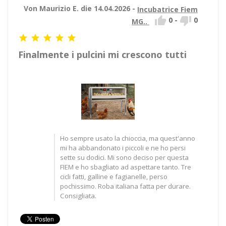
Von Maurizio E. die 14.04.2026 -
Incubatrice Fiem


0
-
0
MG..





Finalmente i pulcini mi crescono tutti
Ho sempre usato la chioccia, ma quest'anno
mi ha abbandonato i piccoli e ne ho persi
sette su dodici. Mi sono deciso per questa
FIEM e ho sbagliato ad aspettare tanto. Tre
cicli fatti, galline e fagianelle, perso
pochissimo. Roba italiana fatta per durare.
Consigliata.