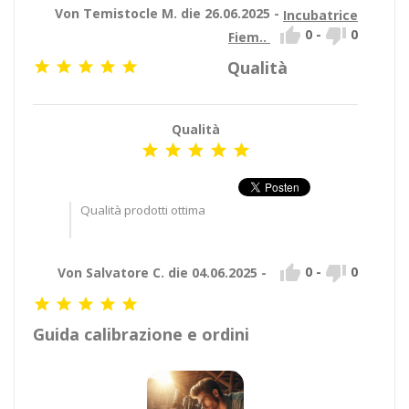
Von Temistocle M. die 26.06.2025 -
Incubatrice


0
-
0
Fiem..
Qualità





Qualità





Qualità prodotti ottima


0
-
0
Von Salvatore C. die 04.06.2025 -





Guida calibrazione e ordini