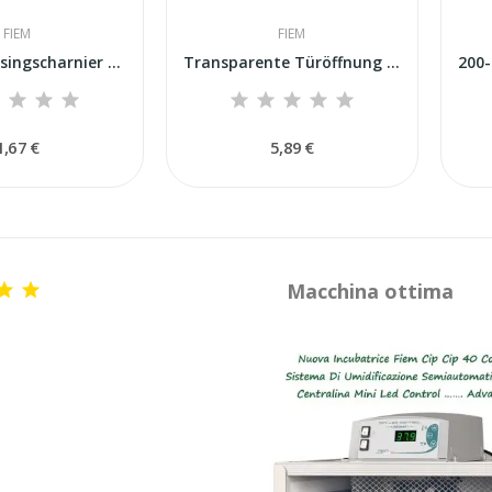
FIEM
FIEM
Flaches Messingscharnier für 40x40-Tür für...
Transparente Türöffnung mit grauer Halterung...
1,67 €
5,89 €
Macchina ottima

