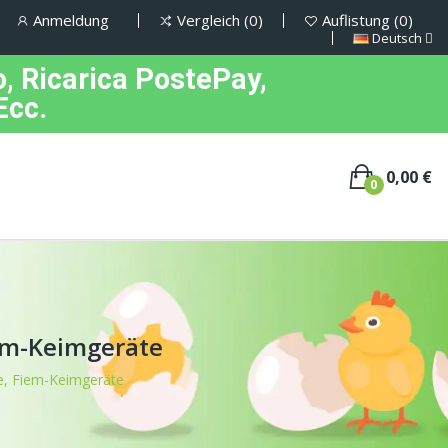
Anmeldung
Vergleich
0
Auflistung
0
Deutsch
, Ricarica PostePay,
Ecc.
0,00 €
0
Fiem-Keimgeräte
ere, Fiem-Keimgeräte