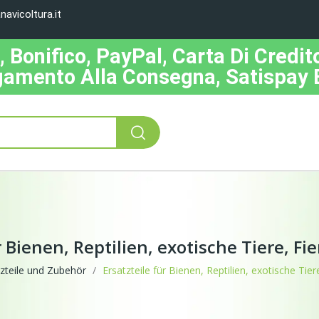
avicoltura.it
Bonifico, PayPal, Carta Di Credito
amento Alla Consegna, Satispay 
r Bienen, Reptilien, exotische Tiere, 
zteile und Zubehör
Ersatzteile für Bienen, Reptilien, exotische Ti