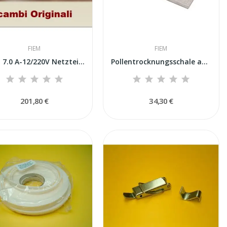
FIEM
FIEM
FIEM 7.0 A-12/220V Netzteil +...
Pollentrocknungsschale aus Edelstahl mit Sieb...
201,80 €
34,30 €