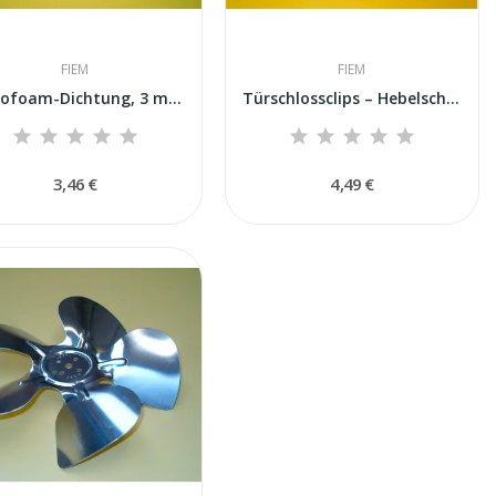
FIEM
FIEM
Monofoam-Dichtung, 3 mm dick x 1 m, für...
Türschlossclips – Hebelschlösser für...
3,46 €
4,49 €