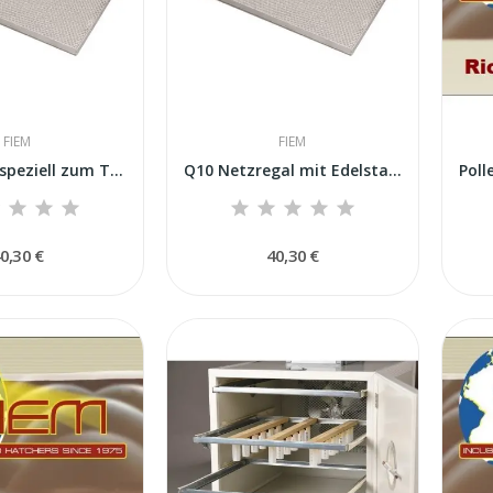
FIEM
FIEM
Gitterregal speziell zum Trocknen von Pollen...
Q10 Netzregal mit Edelstahlrahmen für G316...
0,30 €
40,30 €