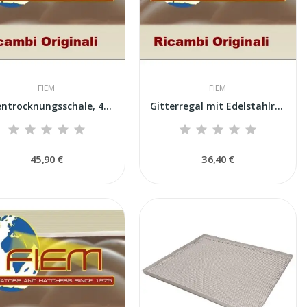
FIEM
FIEM
Pollentrocknungsschale, 42,5 x 41 cm, aus...
Gitterregal mit Edelstahlrahmen für FIEM API...
45,90 €
36,40 €