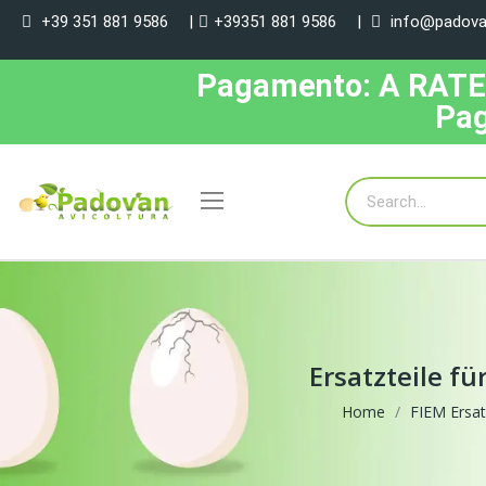
+39 351 881 9586
|
+39351 881 9586
|
info@padovan
Pagamento: A RATE, 
Pag
Ersatzteile fü
Home
FIEM Ersat