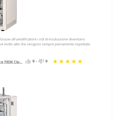
razie all'umidificatore i cicli di incubazione diventano
ive molto alte che vengono sempre pienamente rispettate.


0
-
0





ce FIEM Cip..