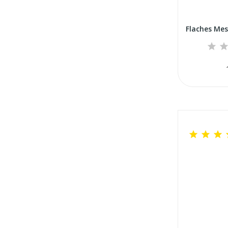


