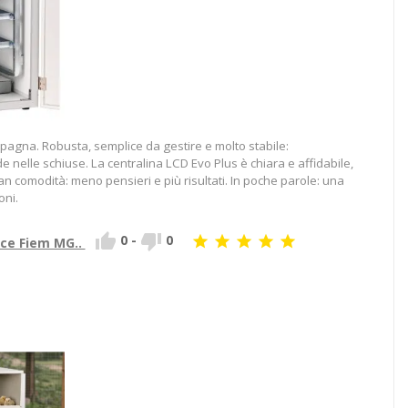
pagna. Robusta, semplice da gestire e molto stabile:
 nelle schiuse. La centralina LCD Evo Plus è chiara e affidabile,
n comodità: meno pensieri e più risultati. In poche parole: una
oni.


0
-
0





ice Fiem MG..