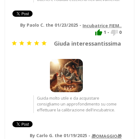
By Paolo C. the 01/23/2025 -
Incubatrice FIEM..


1
-
0
Giuda interessantissima





Guida molto utile e da acquistare
consigliamo un approfondimento su come
effettuare la calibrazione dell'incubatrice.
By Carlo G. the 01/19/2025 -
🎁OMAGGIO🎁