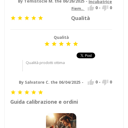
By Temistocle M. the 06/26/2025 -
Incubatrice


0
-
0
Fiem..
Qualità





Qualità





Qualità prodotti ottima


0
-
0
By Salvatore C. the 06/04/2025 -





Guida calibrazione e ordini