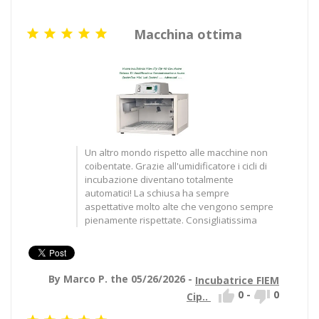
Macchina ottima





Un altro mondo rispetto alle macchine non
coibentate. Grazie all'umidificatore i cicli di
incubazione diventano totalmente
automatici! La schiusa ha sempre
aspettative molto alte che vengono sempre
pienamente rispettate. Consigliatissima
By Marco P. the 05/26/2026 -
Incubatrice FIEM


0
-
0
Cip..