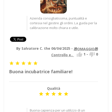
Azienda consigliatissima, puntualità e
cortesia nel gestire gli ordini. La guida per la
calibrazione molto chiara e utile.
By Salvatore C. the 06/04/2025 -
🎁OMAGGIO🎁


1
-
0
Controllo e..





Buona incubatrice familiare!
Qualità





Buona capienza per un utilizzo di un