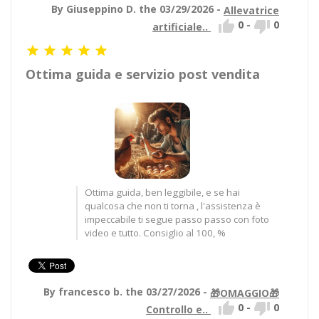
By Giuseppino D. the 03/29/2026 -
Allevatrice


0
-
0
artificiale..





Ottima guida e servizio post vendita
Ottima guida, ben leggibile, e se hai
qualcosa che non ti torna , l'assistenza è
impeccabile ti segue passo passo con foto
video e tutto. Consiglio al 100, %
By francesco b. the 03/27/2026 -
🎁OMAGGIO🎁


0
-
0
Controllo e..